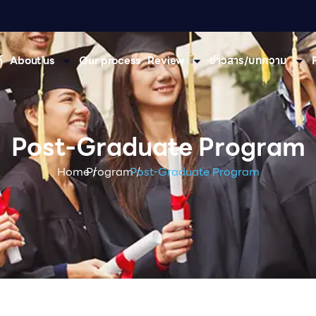
​
About us
Our process
Review
ข่าวสาร/บทความ
Post-Graduate Program
Home /
Program /
Post-Graduate Program