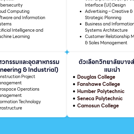
bersecurity
Interface (UI) Design
oud Computing
Advertising – Creative &
ftware and Information
Strategic Planning
stems
Business and Informatio
ificial Intelligence and
Systems Architecture
chine Learning
Customer Relationship 
& Sales Management
ศวกรรมและอุตสาหกรรม
ตัวเลือกวิทยาลัยบางส่
neering & Industrial)
แนะนำ
nstruction Project
Douglas College
nagement
Fanshawe College
rospace Operations
Humber Polytechnic
nagement
Seneca Polytechnic
formation Technology
Camosun College
frastructure