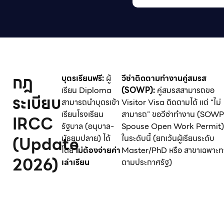
กฎ
บุตรเรียนฟรี:
ผู้
วีซ่าติดตามทำงานคู่สมรส
เรียน Diploma
(SOWP):
คู่สมรสสามารถขอ
ระเบียบ
สามารถนำบุตรเข้า
Visitor Visa ติดตามได้ แต่ “ไม่
เรียนโรงเรียน
สามารถ” ขอวีซ่าทำงาน (SOWP
IRCC
รัฐบาล (อนุบาล-
Spouse Open Work Permit) 
(Update
มัธยมปลาย) ได้
ในระดับนี้ (ยกเว้นผู้เรียนระดับ
โดย
ไม่ต้องจ่ายค่า
Master/PhD หรือ สาขาเฉพาะท
2026)
เล่าเรียน
ตามประกาศรัฐ)