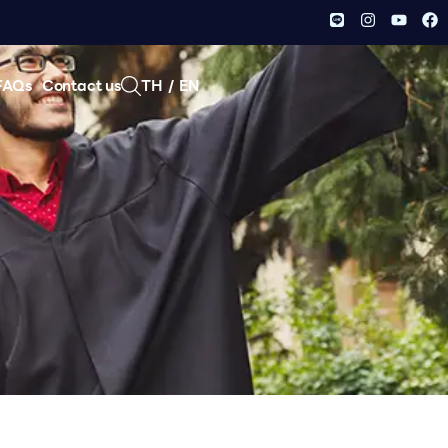
FAQs
Contact us
TH
/
EN