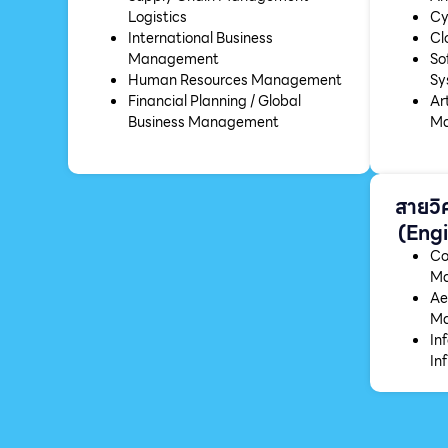
Logistics
Cy
International Business
Cl
Management
So
Human Resources Management
Sy
Financial Planning / Global
Art
Business Management
Ma
สายวิ
(Engi
Co
Ma
Ae
Ma
In
In