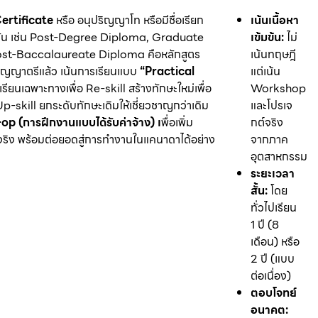
ertificate
หรือ อนุปริญญาโท หรือมีชื่อเรียก
เน้นเนื้อหา
น เช่น Post-Degree Diploma, Graduate
เข้มข้น:
ไม่
Post-Baccalaureate Diploma คือหลักสูตร
เน้นทฤษฎี
ปริญญาตรีแล้ว เน้นการเรียนแบบ
“Practical
แต่เน้น
รียนเฉพาะทางเพื่อ Re-skill สร้างทักษะใหม่เพื่อ
Workshop
p-skill ยกระดับทักษะเดิมให้เชี่ยวชาญกว่าเดิม
และโปรเจ
op (การฝึกงานแบบได้รับค่าจ้าง) เ
พื่อเพิ่ม
กต์จริง
ิง พร้อมต่อยอดสู่การทำงานในแคนาดาได้อย่าง
จากภาค
อุตสาหกรรม
ระยะเวลา
สั้น:
โดย
ทั่วไปเรียน
1 ปี (8
เดือน) หรือ
2 ปี (แบบ
ต่อเนื่อง)
ตอบโจทย์
อนาคต: