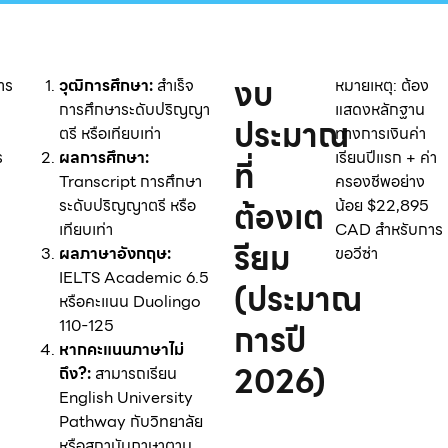
งบ
าร
วุฒิการศึกษา:
สำเร็จ
หมายเหตุ: ต้อง
การศึกษาระดับปริญญา
แสดงหลักฐาน
ประมาณ
ตรี หรือเทียบเท่า
ทางการเงินค่า
ร
ผลการศึกษา:
เรียนปีแรก + ค่า
ที่
:
Transcript การศึกษา
ครองชีพอย่าง
ต้องเต
ระดับปริญญาตรี หรือ
น้อย $22,895
เทียบเท่า
CAD สำหรับการ
รียม
ผลภาษาอังกฤษ:
ขอวีซ่า
IELTS Academic 6.5
(ประมาณ
หรือคะแนน Duolingo
110-125
การปี
หากคะแนนภาษาไม่
2026)
ถึง?:
สามารถ
เรียน
English University
Pathway กับวิทยาลัย
หรือสถาบันภาษาตาม