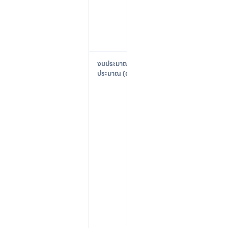
s
t
s
)
$
1
5
,
0
0
0
–
$
2
5
,
0
0