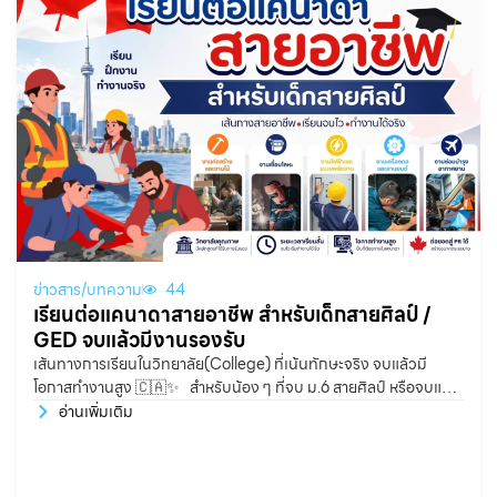
ข่าวสาร/บทความ
44
เรียนต่อแคนาดาสายอาชีพ สำหรับเด็กสายศิลป์ /
GED จบแล้วมีงานรองรับ
เส้นทางการเรียนในวิทยาลัย(College) ที่เน้นทักษะจริง จบแล้วมี
โอกาสทำงานสูง 🇨🇦✨ สำหรับน้อง ๆ ที่จบ ม.6 สายศิลป์ หรือจบแบบ
GED แล้วกำลังมองหาเส้นทางเรียนต่อในประเทศแคนาดา หลายคน
อ่านเพิ่มเติม
อาจคิดว่าการเรียนต่อสายอาชีพหรือสายช่างต้องเหมาะกับเด็กสายวิทย์
เท่านั้น แต่จริง