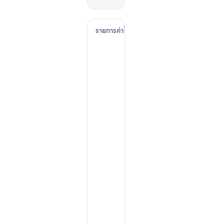
ค่
า
ค
ร
อ
ง
ชี
พ
(
L
i
v
i
n
g
C
o