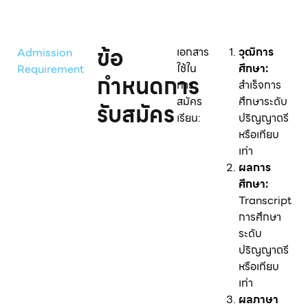
ข้อ
เอกสาร
วุฒิการ
Admission
ใช้ใน
ศึกษา:
Requirement
กำหนดการ
การ
สำเร็จการ
สมัคร
ศึกษาระดับ
รับสมัคร
เรียน:
ปริญญาตรี
หรือเทียบ
เท่า
ผลการ
ศึกษา:
Transcript
การศึกษา
ระดับ
ปริญญาตรี
หรือเทียบ
เท่า
ผลภาษา