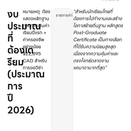
งบ
หมายเหตุ: ต้อง
“สำหรับนักเรียนไทยที่
ค่
แสดงหลักฐาน
ต้องการไปทำงานและสร้าง
ประมาณ
า
ทางการเงินค่า
โอกาสย้ายถิ่นฐาน หลักสูตร
เ
เรียนปีแรก +
Post-Graduate
ที่
ล่
ค่าครองชีพ
Certificate เป็นทางเลือก
า
ต้องเต
อย่างน้อย
ที่ได้รับความนิยมสูงสุด
เ
$22,895
เนื่องจากความคุ้มค่าและ
รี
รียม
CAD สำหรับ
ตรงโจทย์ตลาดงาน
ย
การขอวีซ่า
แคนาดามากที่สุด”
น
(ประมาณ
(
การ
T
u
ปี
i
t
2026)
i
o
n
)