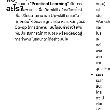
เรียนแบบ
“Practical Learning”
เป็นการ
ทฤษฎี
อะไร?
เรียนเฉพาะทางเพื่อ Re-skill สร้างทักษะใหม่
แต่
เพื่อเปลี่ยนสายงาน และ Up-skill ยกระดับ
เน้น
ทักษะเดิมให้เชี่ยวชาญกว่าเดิม หลายหลักสูตรมี
Works
Co-op (การฝึกงานแบบได้รับค่าจ้าง) เ
พื่อ
และ
เพิ่มประสบการณ์ทำงานจริง พร้อมต่อยอดสู่
โปร
การทำงานในแคนาดาได้อย่างมั่นใจ
เจ
กต์
จริง
จาก
ภาค
อุตสาหก
ระยะ
เวลา
สั้น:
โดย
ทั่วไป
เรียน
1 ปี