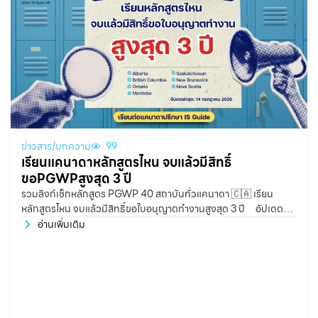
ข่าวสาร/บทความ
99
เรียนแคนาดาหลักสูตรไหน จบแล้วมีสิทธิ์
ขอPGWPสูงสุด 3 ปี
รวมลิงก์เช็กหลักสูตร PGWP 40 สถาบันทั่วแคนาดา 🇨🇦 เรียน
หลักสูตรไหน จบแล้วมีสิทธิ์ขอใบอนุญาตทำงานสูงสุด 3 ปี อัปเดต
ล่าสุด: 14 กรกฎาคม 2026
อ่านเพิ่มเติม