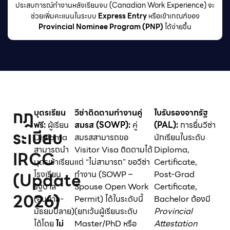
ประสบการณ์ทำงานหลังเรียนจบ (Canadian Work Experience) จะ
ช่วยเพิ่มคะแนนในระบบ
Express Entry
หรือเข้าเกณฑ์ของ
Provincial Nominee Program (PNP)
ได้ง่ายขึ้น
กฎ
บุตรเรียน
วีซ่าติดตามทำงานคู่
ใบรับรองจากรัฐ
ฟรี:
ผู้เรียน
สมรส (SOWP):
คู่
(PAL):
การยื่นวีซ่า
ระเบียบ
Diploma
สมรสสามารถขอ
นักเรียนในระดับ
สามารถนำ
Visitor Visa ติดตามได้
Diploma,
IRCC
บุตรเข้าเรียน
แต่ “ไม่สามารถ” ขอวีซ่า
Certificate,
(Update
โรงเรียน
ทำงาน (SOWP –
Post-Grad
รัฐบาล
Spouse Open Work
Certificate,
2026)
(อนุบาล-
Permit) ได้ในระดับนี้
Bachelor ต้องมี
มัธยมปลาย)
(ยกเว้นผู้เรียนระดับ
Provincial
ได้โดย
ไม่
Master/PhD หรือ
Attestation