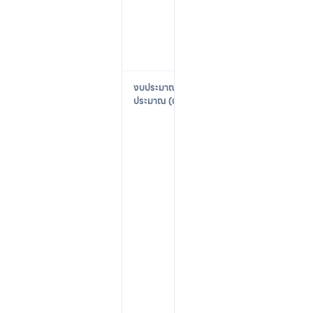
s
t
s
)
$
1
5
,
0
0
0
–
$
2
5
,
0
0