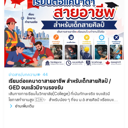
ข่าวสาร/บทความ
44
เรียนต่อแคนาดาสายอาชีพ สำหรับเด็กสายศิลป์ /
GED จบแล้วมีงานรองรับ
เส้นทางการเรียนในวิทยาลัย(College) ที่เน้นทักษะจริง จบแล้วมี
โอกาสทำงานสูง 🇨🇦✨ สำหรับน้อง ๆ ที่จบ ม.6 สายศิลป์ หรือจบแบบ
GED แล้วกำลังมองหาเส้นทางเรียนต่อในประเทศแคนาดา หลายคน
อ่านเพิ่มเติม
อาจคิดว่าการเรียนต่อสายอาชีพหรือสายช่างต้องเหมาะกับเด็กสายวิทย์
เท่านั้น แต่จริง