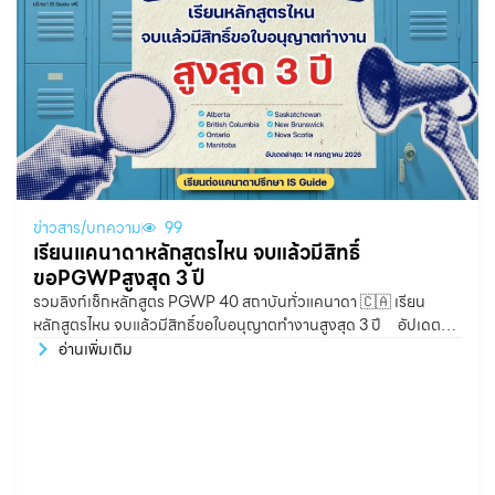
ข่าวสาร/บทความ
99
เรียนแคนาดาหลักสูตรไหน จบแล้วมีสิทธิ์
ขอPGWPสูงสุด 3 ปี
รวมลิงก์เช็กหลักสูตร PGWP 40 สถาบันทั่วแคนาดา 🇨🇦 เรียน
หลักสูตรไหน จบแล้วมีสิทธิ์ขอใบอนุญาตทำงานสูงสุด 3 ปี อัปเดต
ล่าสุด: 14 กรกฎาคม 2026
อ่านเพิ่มเติม