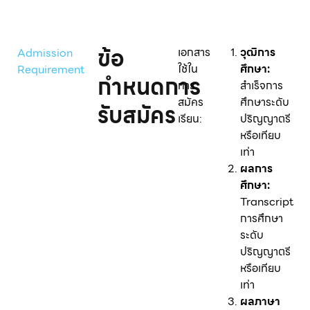
ข้อ
เอกสาร
วุฒิการ
Admission
ใช้ใน
ศึกษา:
Requirement
กำหนดการ
การ
สำเร็จการ
สมัคร
ศึกษาระดับ
รับสมัคร
เรียน:
ปริญญาตรี
หรือเทียบ
เท่า
ผลการ
ศึกษา:
Transcript
การศึกษา
ระดับ
ปริญญาตรี
หรือเทียบ
เท่า
ผลภาษา