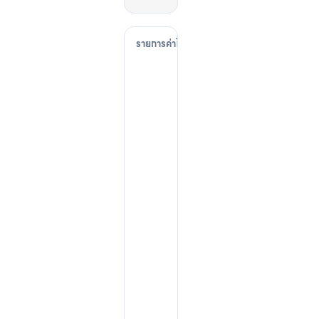
ค่
า
ค
ร
อ
ง
ชี
พ
(
L
i
v
i
n
g
C
o