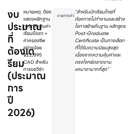
งบ
หมายเหตุ: ต้อง
“สำหรับนักเรียนไทยที่
ค่
แสดงหลักฐาน
ต้องการไปทำงานและสร้าง
ประมาณ
า
ทางการเงินค่า
โอกาสย้ายถิ่นฐาน หลักสูตร
เ
เรียนปีแรก +
Post-Graduate
ที่
ล่
ค่าครองชีพ
Certificate เป็นทางเลือก
า
ต้องเต
อย่างน้อย
ที่ได้รับความนิยมสูงสุด
เ
$22,895
เนื่องจากความคุ้มค่าและ
รี
รียม
CAD สำหรับ
ตรงโจทย์ตลาดงาน
ย
การขอวีซ่า
แคนาดามากที่สุด”
น
(ประมาณ
(
การ
T
u
ปี
i
t
2026)
i
o
n
)