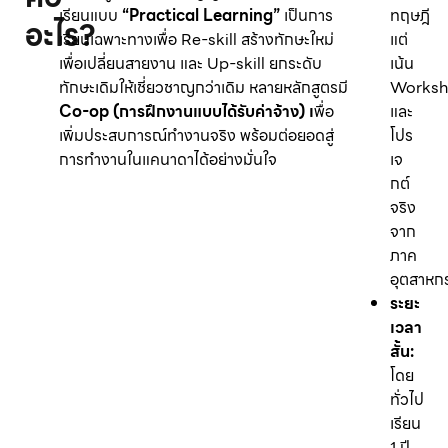
เรียนแบบ
“Practical Learning”
เป็นการ
ทฤษฎี
อะไร?
เรียนเฉพาะทางเพื่อ Re-skill สร้างทักษะใหม่
แต่
เพื่อเปลี่ยนสายงาน และ Up-skill ยกระดับ
เน้น
ทักษะเดิมให้เชี่ยวชาญกว่าเดิม หลายหลักสูตรมี
Works
Co-op (การฝึกงานแบบได้รับค่าจ้าง) เ
พื่อ
และ
เพิ่มประสบการณ์ทำงานจริง พร้อมต่อยอดสู่
โปร
การทำงานในแคนาดาได้อย่างมั่นใจ
เจ
กต์
จริง
จาก
ภาค
อุตสาหก
ระยะ
เวลา
สั้น:
โดย
ทั่วไป
เรียน
1 ปี