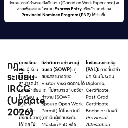
ประสบการณ์ทำงานหลังเรียนจบ (Canadian Work Experience) จะ
ช่วยเพิ่มคะแนนในระบบ
Express Entry
หรือเข้าเกณฑ์ของ
Provincial Nominee Program (PNP)
ได้ง่ายขึ้น
กฎ
บุตรเรียน
วีซ่าติดตามทำงานคู่
ใบรับรองจากรัฐ
ฟรี:
ผู้เรียน
สมรส (SOWP):
คู่
(PAL):
การยื่นวีซ่า
ระเบียบ
Diploma
สมรสสามารถขอ
นักเรียนในระดับ
สามารถนำ
Visitor Visa ติดตามได้
Diploma,
IRCC
บุตรเข้าเรียน
แต่ “ไม่สามารถ” ขอวีซ่า
Certificate,
(Update
โรงเรียน
ทำงาน (SOWP –
Post-Grad
รัฐบาล
Spouse Open Work
Certificate,
2026)
(อนุบาล-
Permit) ได้ในระดับนี้
Bachelor ต้องมี
มัธยมปลาย)
(ยกเว้นผู้เรียนระดับ
Provincial
ได้โดย
ไม่
Master/PhD หรือ
Attestation