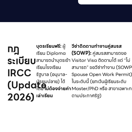
กฎ
บุตรเรียนฟรี:
ผู้
วีซ่าติดตามทำงานคู่สมรส
เรียน Diploma
(SOWP):
คู่สมรสสามารถขอ
ระเบียบ
สามารถนำบุตรเข้า
Visitor Visa ติดตามได้ แต่ “ไม่
เรียนโรงเรียน
สามารถ” ขอวีซ่าทำงาน (SOWP
IRCC
รัฐบาล (อนุบาล-
Spouse Open Work Permit) 
(Update
มัธยมปลาย) ได้
ในระดับนี้ (ยกเว้นผู้เรียนระดับ
โดย
ไม่ต้องจ่ายค่า
Master/PhD หรือ สาขาเฉพาะท
2026)
เล่าเรียน
ตามประกาศรัฐ)