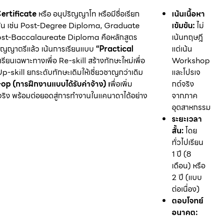
ertificate
หรือ อนุปริญญาโท หรือมีชื่อเรียก
เน้นเนื้อหา
น เช่น Post-Degree Diploma, Graduate
เข้มข้น:
ไม่
Post-Baccalaureate Diploma คือหลักสูตร
เน้นทฤษฎี
ปริญญาตรีแล้ว เน้นการเรียนแบบ
“Practical
แต่เน้น
รียนเฉพาะทางเพื่อ Re-skill สร้างทักษะใหม่เพื่อ
Workshop
p-skill ยกระดับทักษะเดิมให้เชี่ยวชาญกว่าเดิม
และโปรเจ
op (การฝึกงานแบบได้รับค่าจ้าง) เ
พื่อเพิ่ม
กต์จริง
ิง พร้อมต่อยอดสู่การทำงานในแคนาดาได้อย่าง
จากภาค
อุตสาหกรรม
ระยะเวลา
สั้น:
โดย
ทั่วไปเรียน
1 ปี (8
เดือน) หรือ
2 ปี (แบบ
ต่อเนื่อง)
ตอบโจทย์
อนาคต: