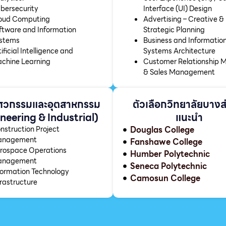
bersecurity
Interface (UI) Design
oud Computing
Advertising – Creative &
ftware and Information
Strategic Planning
stems
Business and Informatio
ificial Intelligence and
Systems Architecture
chine Learning
Customer Relationship 
& Sales Management
ศวกรรมและอุตสาหกรรม
ตัวเลือกวิทยาลัยบางส่
neering & Industrial)
แนะนำ
nstruction Project
Douglas College
nagement
Fanshawe College
rospace Operations
Humber Polytechnic
nagement
Seneca Polytechnic
formation Technology
Camosun College
frastructure