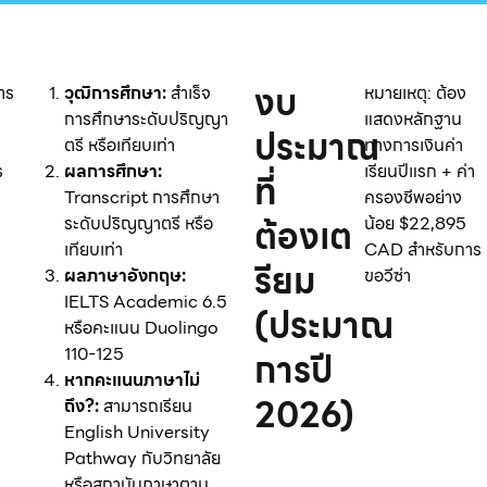
งบ
าร
วุฒิการศึกษา:
สำเร็จ
หมายเหตุ: ต้อง
การศึกษาระดับปริญญา
แสดงหลักฐาน
ประมาณ
ตรี หรือเทียบเท่า
ทางการเงินค่า
ร
ผลการศึกษา:
เรียนปีแรก + ค่า
ที่
:
Transcript การศึกษา
ครองชีพอย่าง
ต้องเต
ระดับปริญญาตรี หรือ
น้อย $22,895
เทียบเท่า
CAD สำหรับการ
รียม
ผลภาษาอังกฤษ:
ขอวีซ่า
IELTS Academic 6.5
(ประมาณ
หรือคะแนน Duolingo
110-125
การปี
หากคะแนนภาษาไม่
2026)
ถึง?:
สามารถ
เรียน
English University
Pathway กับวิทยาลัย
หรือสถาบันภาษาตาม