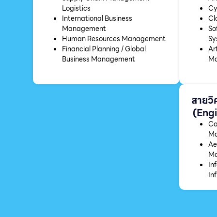
Logistics
Cy
International Business
Cl
Management
So
Human Resources Management
Sy
Financial Planning / Global
Art
Business Management
Ma
สายวิ
(Engi
Co
Ma
Ae
Ma
In
In