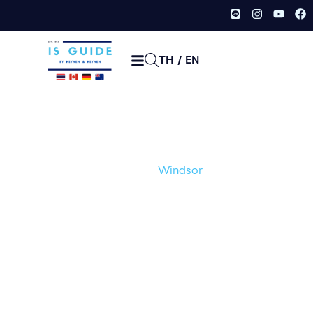
TH
/
EN
Windsor
Home /
City /
Windsor