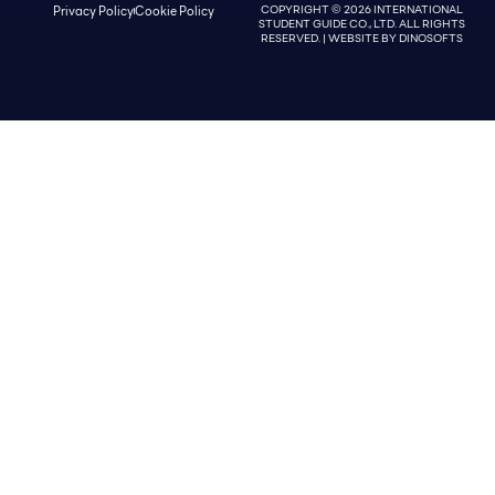
Privacy Policy
Cookie Policy
COPYRIGHT © 2026 INTERNATIONAL
STUDENT GUIDE CO., LTD. ALL RIGHTS
RESERVED. | WEBSITE BY
DINOSOFTS