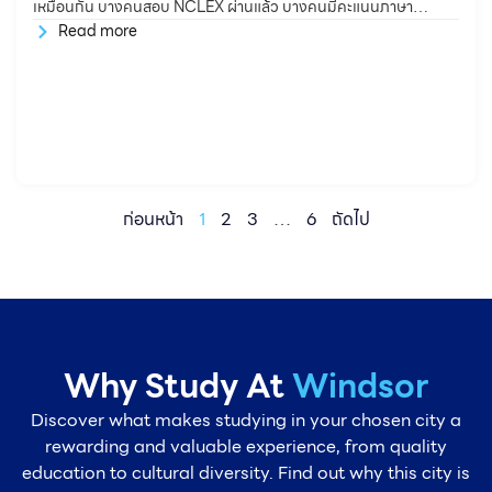
เหมือนกัน บางคนสอบ NCLEX ผ่านแล้ว บางคนมีคะแนนภาษา
อังกฤษผ่านเกณฑ์แล้ว แต่บางคนอาจยังไม่มีทั้งสองอย่าง ดังนั้นการ
Read more
เลือกโปรแกรมเรียนต่อ และการวางแผนเรื่องภาษา ใบอนุญาต และงาน
หลังเรียนจบ จึงควรดูจากโปรไฟล์หรือพื้นฐานของแต่ละคนเป็นหลัก
เพื่อเลือกเส้นทางสู่พยาบาลแคนาดาที่เหมาะสมกับตัวเองมากที่สุด โดย
ทั่วไป
ก่อนหน้า
1
2
3
…
6
ถัดไป
Why Study At
Windsor
Discover what makes studying in your chosen city a
rewarding and valuable experience, from quality
education to cultural diversity. Find out why this city is