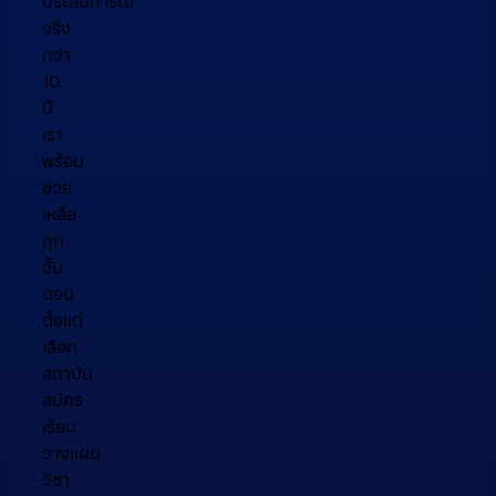
ประสบการณ์
จริง
กว่า
10
ปี
เรา
พร้อม
ช่วย
เหลือ
ทุก
ขั้น
ตอน
ตั้งแต่
เลือก
สถาบัน
สมัคร
เรียน
วางแผน
วีซ่า