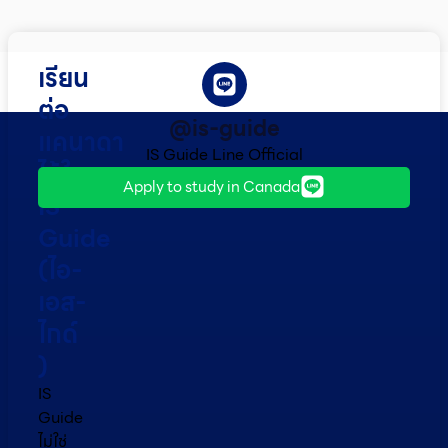
เรียน
ต่อ
@is-guide
แคนาดา
IS Guide Line Official
ไว้ใจ
Apply to study in Canada
IS
Guide
(ไอ-
เอส-
ไกด์​
)
IS
Guide
ไม่ใช่