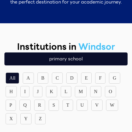
the perfect destination for your academic journey.
Institutions in
Windsor
primary school
All
A
B
C
D
E
F
G
H
I
J
K
L
M
N
O
P
Q
R
S
T
U
V
W
X
Y
Z