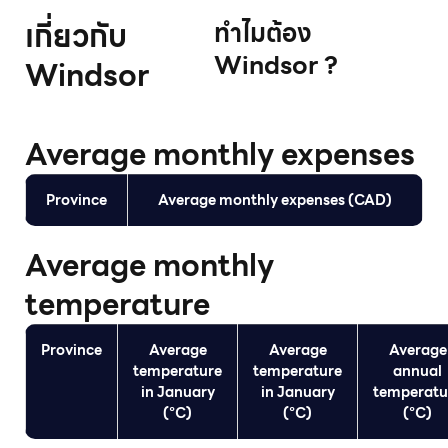
เกี่ยวกับ
ทําไมต้อง
Windsor ?
Windsor
Average monthly expenses
Province
Average monthly expenses (CAD)
Average monthly
temperature
Province
Average
Average
Average
temperature
temperature
annual
in January
in January
temperatu
(°C)
(°C)
(°C)