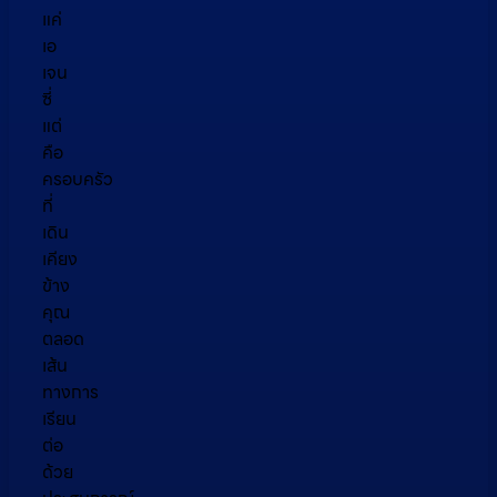
แค่
เอ
เจน
ซี่
แต่
คือ
ครอบครัว
ที่
เดิน
เคียง
ข้าง
คุณ
ตลอด
เส้น
ทางการ
เรียน
ต่อ
ด้วย