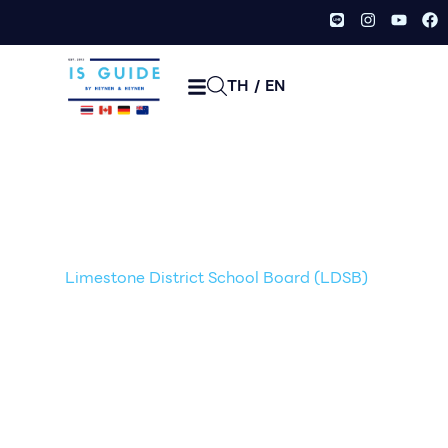
TH
/
EN
Limestone District
School Board (LDSB)
Home /
Primary - Highschool
โรงเรียนรัฐบาล
/
/
Limestone District School Board (LDSB)