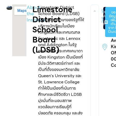
Limestone
About
Limestone District
รั
Official
ขอ
the
School Board (LDSB)
Website
ข้อม
District
19
Institute
เป็นเขตการศึกษาของรัฐที่ให้
ของ
เพิ่
โรงเรียน
เติ
บริการนักเรียนในเมือง
School
จาก 
2
Gui
Kingston และเทศมณฑล
Po
Board
Frontenac และ Lennox
Av
and Addington ในรัฐ
Ki
(LDSB)
ออนแทรีโอ ประเทศแคนาดา
O
เมือง Kingston เป็นเมืองที่
0G
มีประวัติศาสตร์เก่าแก่ และ
C
เป็นที่ตั้งของมหาวิทยาลัย
Queen’s University และ
St. Lawrence College
ทำให้เป็นเมืองที่เน้นการ
ศึกษาและมีชีวิตชีวา LDSB
มุ่งมั่นที่จะมอบสภาพ
แวดล้อมการเรียนรู้ที่
ปลอดภัย ครอบคลุม และส่ง