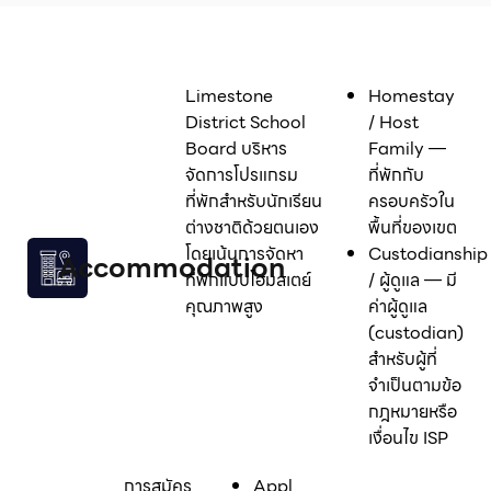
Limestone
Homestay
District School
/ Host
Board บริหาร
Family —
จัดการโปรแกรม
ที่พักกับ
ที่พักสำหรับนักเรียน
ครอบครัวใน
ต่างชาติด้วยตนเอง
พื้นที่ของเขต
โดยเน้นการจัดหา
Custodianship
Accommodation
ที่พักแบบโฮมสเตย์
/ ผู้ดูแล — มี
คุณภาพสูง
ค่าผู้ดูแล
(custodian)
สำหรับผู้ที่
จำเป็นตามข้อ
กฎหมายหรือ
เงื่อนไข ISP
การสมัคร
Application