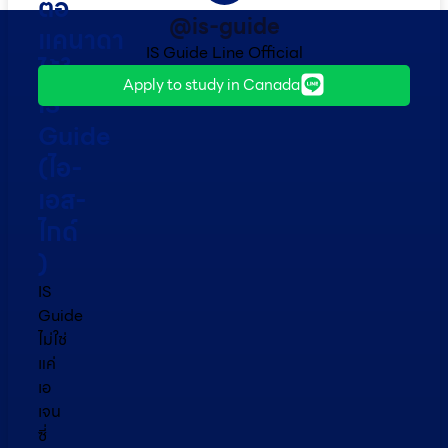
ต่อ
@is-guide
แคนาดา
IS Guide Line Official
ไว้ใจ
Apply to study in Canada
IS
Guide
(ไอ-
เอส-
ไกด์​
)
IS
Guide
ไม่ใช่
แค่
เอ
เจน
ซี่