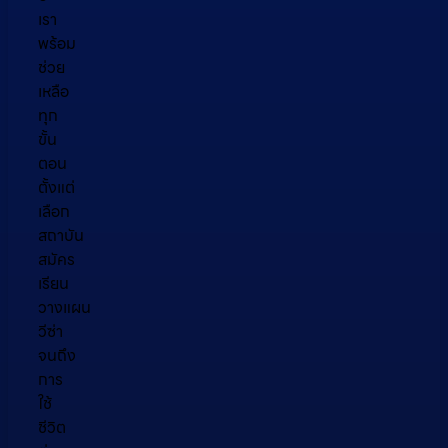
เรา
พร้อม
ช่วย
เหลือ
ทุก
ขั้น
ตอน
ตั้งแต่
เลือก
สถาบัน
สมัคร
เรียน
วางแผน
วีซ่า
จนถึง
การ
ใช้
ชีวิต