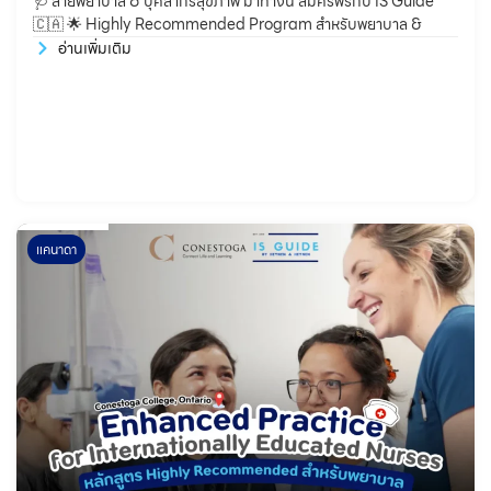
🩺 สายพยาบาล & บุคลากรสุขภาพ มาทางนี้ สมัครฟรีกับ IS Guide
🇨🇦 🌟 Highly Recommended Program สำหรับพยาบาล &
อ่านเพิ่มเติม
แคนาดา