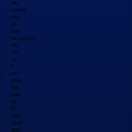
เส้น
ทางการ
เรียน
ต่อ
ด้วย
ประสบการณ์
จริง
กว่า
10
ปี
เรา
พร้อม
ช่วย
เหลือ
ทุก
ขั้น
ตอน
ตั้งแต่
เลือก