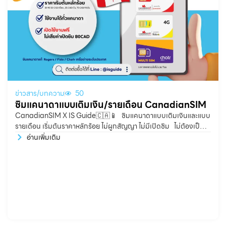
ข่าวสาร/บทความ
50
ซิมแคนาดาแบบเติมเงิน/รายเดือน CanadianSIM
CanadianSIM X IS Guide🇨🇦📱 ซิมแคนาดาแบบเติมเงินและแบบ
รายเดือน เริ่มต้นราคาหลักร้อย ไม่ผูกสัญญา ไม่มีเปิดซิม ไม่ต้องเป็น
นักเรียน IS Guide ก็ซื้อได้ ไม่ว่าจะ
อ่านเพิ่มเติม