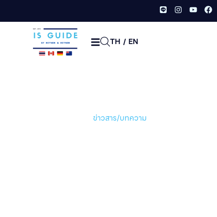
TH
/
EN
ข่าวสาร/บทความ
หน้าเเรก /
ข่าวสาร/บทความ