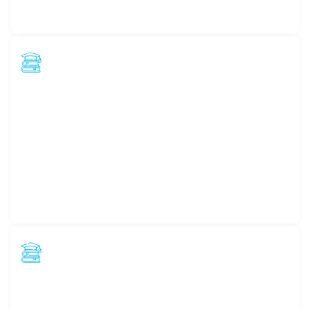
Post-Graduate Program
หลักสูตรอนุปริญาโท
Master's Degree
หลักสูตรปริญญาโท