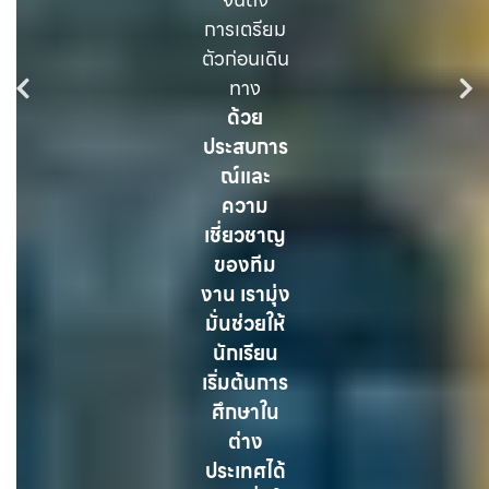
การเตรียม
ตัวก่อนเดิน
ทาง
ด้วย
ประสบการ
ณ์และ
ความ
เชี่ยวชาญ
ของทีม
งาน เรามุ่ง
มั่นช่วยให้
นักเรียน
เริ่มต้นการ
ศึกษาใน
ต่าง
ประเทศได้