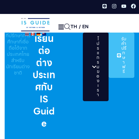
TH
/
EN
เรียน
ที่ปรึกษาการ
โ
รับ
ศึกษาที่เชื่อ
ป
คำ
ต่อ
ถือได้จาก
ร
ปรึ
แ
ก
ประเทศไทย
ก
ษ
ต่าง
สำหรับ
ร
า
นักเรียนต่าง
ม
ฟ
ประเท
ข
รี
ชาติ
อ
ง
ศกับ
เ
ร
า
IS
Guid
e