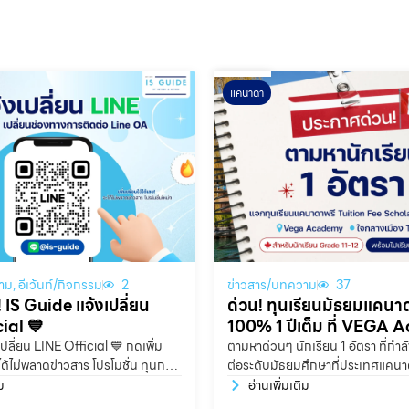
แคนาดา
าม
,
อีเว้นท์/กิจกรรม
2
ข่าวสาร/บทความ
37
 IS Guide แจ้งเปลี่ยน
ด่วน! ทุนเรียนมัธยมแคนา
ial 💙
100% 1 ปีเต็ม ที่ VEGA
ปลี่ยน LINE Official 💙 กดเพิ่ม
ตามหาด่วนๆ นักเรียน 1 อัตรา ที่กำ
ะได้ไม่พลาดข่าวสาร โปรโมชั่น ทุนการ
ต่อระดับมัธยมศึกษาที่ประเทศแค
เดตสำคัญจาก IS Guide 🇨🇦🔥
VEGA Academy ใจกลางเมือง To
ม
อ่านเพิ่มเติม
Tuition Fee