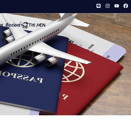
อย
ติดต่อเรา
TH
/
EN