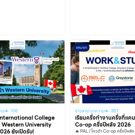
แคนาดา
าม
108
ข่าวสาร/บทความ
387
nternational College
เรียนครึ่งทำงานครึ่งที่แ
้า Western University
Co-op ครึ่งปีหลัง 2026
26 ยังเปิดรับ!
🔥 PAL / โควต้า Co-op ครึ่งปีหลั