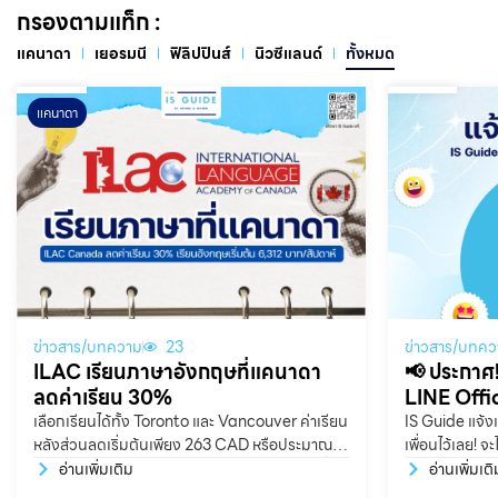
กรองตามแท็ก :
แคนาดา
เยอรมนี
ฟิลิปปินส์
นิวซีแลนด์
ทั้งหมด
แคนาดา
ข่าวสาร/บทความ
23
ข่าวสาร/บทคว
ILAC เรียนภาษาอังกฤษที่แคนาดา
📢 ประกาศ!
ลดค่าเรียน 30%
LINE Offic
เลือกเรียนได้ทั้ง Toronto และ Vancouver ค่าเรียน
IS Guide แจ้งเ
หลังส่วนลดเริ่มต้นเพียง 263 CAD หรือประมาณ
เพื่อนไว้เลย! จ
6,312 บาทต่อสัปดาห์ คำนวณด้วยอัตราแลกเปลี่ยน
ศึกษา และอัป
อ่านเพิ่มเติม
อ่านเพิ่มเติ
1 CAD = 24