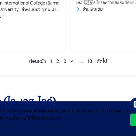
แล้ว! 🇨🇦⚡️ ใครอยากไปเรียนต่อแ
 International College เส้นทาง
ครึ่ง + ทำงานครึ่ง รีบสมัครด่วน เ
อ่านเพิ่มเติม
niversity สำหรับน้อง ๆ ที่มีเป้า
จำกัด
นต่อระดับปริญญาตรีที่ Western
ม
ะเทศแคนาดา แต่ยังอยากได้เส้นทาง
ล้ชิดมากขึ้นในช่วงปีแรก
ก่อนหน้า
1
2
3
4
…
13
ถัดไป
 (ไอ-เอส-ไกด์​)
งคุณตลอดเส้นทางการเรียนต่อ ด้วยประสบการณ์จริงกว่า 10 ปี เราพร้อม
ีซ่า จนถึงการใช้ชีวิตต่างประเทศ