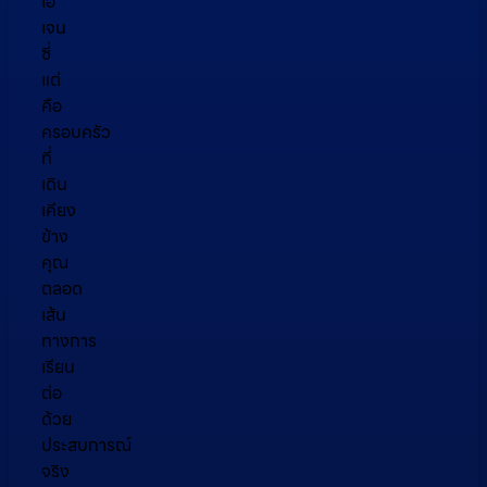
เอ
เจน
ซี่
แต่
คือ
ครอบครัว
ที่
เดิน
เคียง
ข้าง
คุณ
ตลอด
เส้น
ทางการ
เรียน
ต่อ
ด้วย
ประสบการณ์
จริง