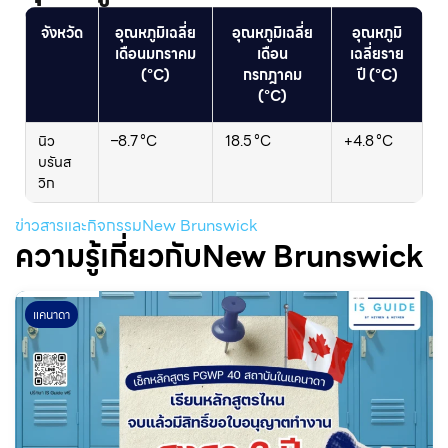
จังหวัด
อุณหภูมิเฉลี่ย
อุณหภูมิเฉลี่ย
อุณหภูมิ
เดือนมกราคม
เดือน
เฉลี่ยราย
(°C)
กรกฎาคม
ปี (°C)
(°C)
นิว
–8.7 °C
18.5 °C
+4.8 °C
บรันส
วิก
ข่าวสารและกิจกรรมNew Brunswick
ความรู้เกี่ยวกับNew Brunswick
แคนาดา