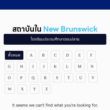
สถาบันใน
New Brunswick
โรงเรียนประถมศึกษาตอนปลาย
ทั้งหมด
A
B
C
D
E
F
G
H
I
J
K
L
M
N
O
P
Q
R
S
T
U
V
W
X
Y
Z
It seems we can’t find what you’re looking for.