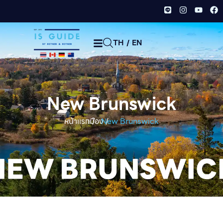
TH
/
EN
New Brunswick
หน้าเเรก /
เมือง /
New Brunswick