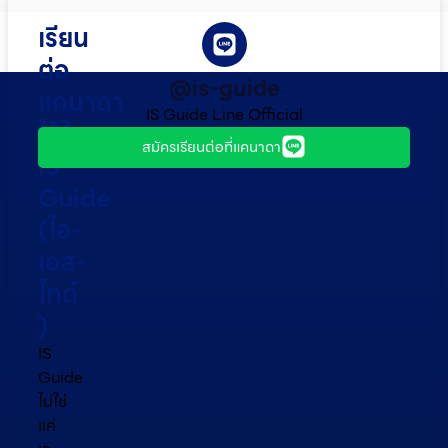
เรียน
ต่อ
@is-guide
แคนาดา
IS Guide Line Official
ไว้ใจ
สมัครเรียนต่อที่แคนาดา
IS
Guide
(ไอ-
เอส-
ไกด์​
)
IS
Guide
ไม่ใช่
แค่