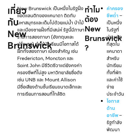
เกี่ยว
ทําไม
New Brunswick เป็นหนึ่งในรัฐฝั่ง
ค่าครอง
แอตแลนติกของแคนาดา ติดกับ
ชีพต่ำ
–
ต้อง
กับ
มหาสมุทรและเต็มไปด้วยแม่น้ำ ป่าไม้
เป็นหนึ่ง
New
และเมืองชายฝั่งที่มีเสน่ห์ รัฐนี้มีภาษา
ในรัฐที่
New
Brunswick
ราชการสองภาษา (อังกฤษและ
ประหยัด
Brunswick
ฝรั่งเศส) ทำให้นักเรียนมีโอกาสได้
ที่สุดใน
?
ฝึกทั้งสองภาษา เมืองสำคัญ เช่น
แคนาดา
Fredericton, Moncton และ
สำหรับ
Saint John มีชีวิตชีวาแต่ยังคงค่า
นักเรียน
ครองชีพที่ไม่สูง มหาวิทยาลัยชื่อดัง
ทั้งที่พัก
เช่น UNB และ Mount Allison
และค่าใช้
มีชื่อเสียงด้านชั้นเรียนขนาดเล็กและ
จ่าย
การเรียนการสอนที่ใกล้ชิด
ประจำวัน
โอกาส
ด้าน
อาชีพ
–
รัฐกำลัง
พัฒนา