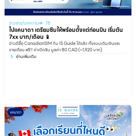
ข่าวสาร/บทความ
78
ไปแคนาดา เตรียมซิมให้พร้อมตั้งแต่ก่อนบิน เริ่มต้น
7xx บาท/เดือน 📱
ข่าวดีซื้อ CanadianSIM กับ IS Guide ได้แล้ว ทั้งแบบเติมเงินและ
รายเดือน ฟรี‼️ ค่าเปิดซิม มูลค่า 80 CAD (~1,920 บาท)
อ่านเพิ่มเติม
แคนาดา