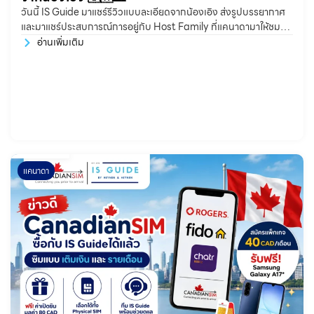
วันนี้ IS Guide มาแชร์รีวิวแบบละเอียดจากน้องเอิง ส่งรูปบรรยากาศ
และมาแชร์ประสบการณ์การอยู่กับ Host Family ที่แคนาดามาให้ชมกัน
ค่ะ โฮสต์เป็นยังไงบ้าง? 👩🏻‍🦳👨🏻‍🦳 น้องเอิง: โฮสต์ทั้งสองคนใจดี
อ่านเพิ่มเติม
ค่ะ โดยรวมจะเป็นโฮสต์มัมที่ดูแลติดต่อมากกว่าและจะมีดุบ้างค่ะ มีกฎ
นิดหน่อยเรื่องเวลาอาบน้ำกับเก็บห้อง
แคนาดา