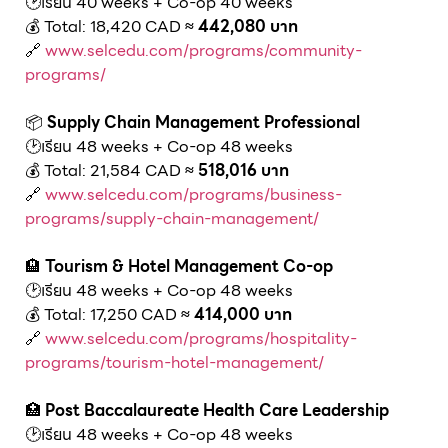
🕑เรียน 40 weeks + Co-op 40 weeks
💰 Total: 18,420 CAD
≈ 442,080 บาท
🔗
www.selcedu.com/programs/community-
programs/
📦
Supply Chain Management Professional
🕑เรียน 48 weeks + Co-op 48 weeks
💰 Total: 21,584 CAD
≈ 518,016 บาท
🔗
www.selcedu.com/programs/business-
programs/supply-chain-management/
🏨
Tourism & Hotel Management Co-op
🕑เรียน 48 weeks + Co-op 48 weeks
💰 Total: 17,250 CAD
≈ 414,000 บาท
🔗
www.selcedu.com/programs/hospitality-
programs/tourism-hotel-management/
🏥
Post Baccalaureate Health Care Leadership
🕑เรียน 48 weeks + Co-op 48 weeks