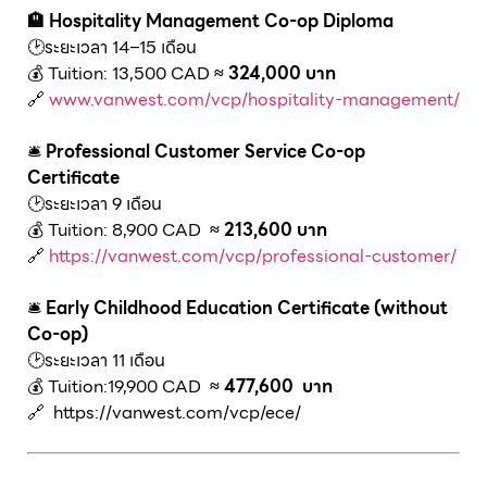
🏨 Hospitality Management Co-op Diploma
🕑ระยะเวลา 14–15 เดือน
💰 Tuition: 13,500 CAD
≈ 324,000 บาท
🔗
www.vanwest.com/vcp/hospitality-management/
🛎️
Professional Customer Service Co-op
Certificate
🕑ระยะเวลา 9 เดือน
💰 Tuition: 8,900 CAD
≈ 213,600 บาท
🔗
https://vanwest.com/vcp/professional-customer/
🛎️
Early Childhood Education Certificate (without
Co-op)
🕑ระยะเวลา 11 เดือน
💰 Tuition:19,900 CAD
≈ 477,600 บาท
🔗 https://vanwest.com/vcp/ece/