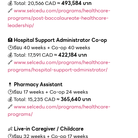
💰 Total: 20,566 CAD
≈ 493,584 บาท
🔗
www.selcedu.com/programs/healthcare-
programs/post-baccalaureate-healthcare-
leadership/
🏥
Hospital Support Administrator Co-op
🕑เรียน 40 weeks + Co-op 40 weeks
💰 Total: 17,591 CAD
≈ 422,184 บาท
🔗
www.selcedu.com/programs/healthcare-
programs/hospital-support-administrator/
💊
Pharmacy Assistant
🕑เรียน 17 weeks + Co-op 24 weeks
💰 Total: 15,235 CAD
≈ 365,640 บาท
🔗
www.selcedu.com/programs/healthcare-
programs/
👶
Live-in Caregiver / Childcare
🕑เรียน 32 weeks + Co-op 17 weeks