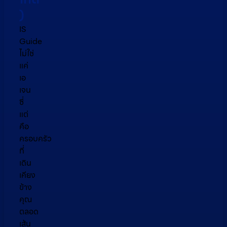
)
IS
Guide
ไม่ใช่
แค่
เอ
เจน
ซี่
แต่
คือ
ครอบครัว
ที่
เดิน
เคียง
ข้าง
คุณ
ตลอด
เส้น