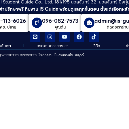
l Student Guide Co., Ltd. 181/195 นวลจันทร์ 32, นวลจันทร์ บึงก
คำปรึกษาฟรี ทีมงาน IS Guide พร้อมดูแลทุกขั้นตอน ตั้งแต่เลือกหลัก
วีซ่า และดูแลต่อเนื่องจนจบการศึกษา
-113-6026
096-082-7573
admin@is-gu
คุณ ปลาย
คุณต้น
ติดต่อเราผ่าน
ยวกับเรา
กระบวนการของเรา
รีวิว
ข
นโยบายความเป็นส่วนตัว
นโยบายคุกกี้
 | WEBSITE BY
DINOSOFTS