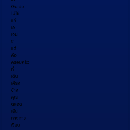
Guide
ไม่ใช่
แค่
เอ
เจน
ซี่
แต่
คือ
ครอบครัว
ที่
เดิน
เคียง
ข้าง
คุณ
ตลอด
เส้น
ทางการ
เรียน