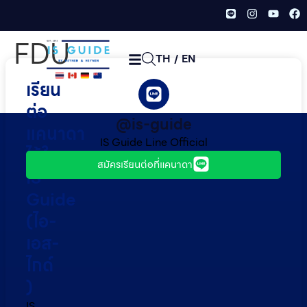
FDU
TH
/
EN
เรียน
ต่อ
@is-guide
แคนาดา
IS Guide Line Official
ไว้ใจ
สมัครเรียนต่อที่แคนาดา
IS
Guide
(ไอ-
เอส-
ไกด์​
)
IS