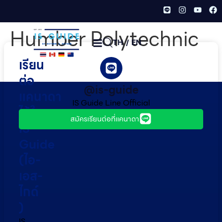
Humber Polytechnic
TH
/
EN
เรียน
ต่อ
@is-guide
แคนาดา
IS Guide Line Official
ไว้ใจ
สมัครเรียนต่อที่แคนาดา
IS
Guide
(ไอ-
เอส-
ไกด์​
)
IS