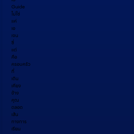
Guide
ไม่ใช่
แค่
เอ
เจน
ซี่
แต่
คือ
ครอบครัว
ที่
เดิน
เคียง
ข้าง
คุณ
ตลอด
เส้น
ทางการ
เรียน