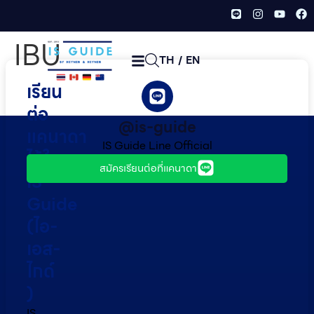
IBU
TH
/
EN
เรียน
ต่อ
@is-guide
แคนาดา
IS Guide Line Official
ไว้ใจ
สมัครเรียนต่อที่แคนาดา
IS
Guide
(ไอ-
เอส-
ไกด์​
)
IS