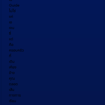
Guide
ไม่ใช่
แค่
เอ
เจน
ซี่
แต่
คือ
ครอบครัว
ที่
เดิน
เคียง
ข้าง
คุณ
ตลอด
เส้น
ทางการ
เรียน