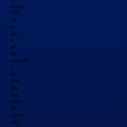
Guide
ไม่ใช่
แค่
เอ
เจน
ซี่
แต่
คือ
ครอบครัว
ที่
เดิน
เคียง
ข้าง
คุณ
ตลอด
เส้น
ทางการ
เรียน