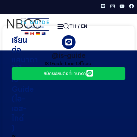
NBCC
TH
/
EN
เรียน
ต่อ
@is-guide
แคนาดา
IS Guide Line Official
ไว้ใจ
สมัครเรียนต่อที่แคนาดา
IS
Guide
(ไอ-
เอส-
ไกด์​
)
IS