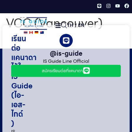
VCC (Vancouver)
TH
/
EN
เรียน
ต่อ
@is-guide
แคนาดา
IS Guide Line Official
ไว้ใจ
สมัครเรียนต่อที่แคนาดา
IS
Guide
(ไอ-
เอส-
ไกด์​
)
IS