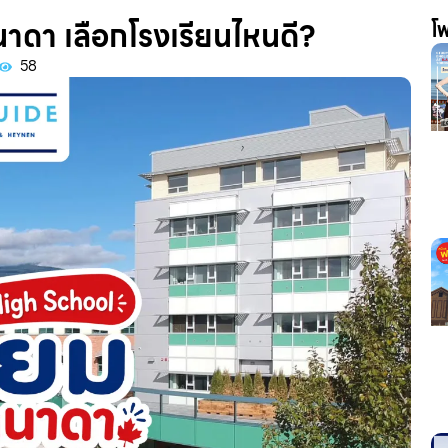
นาดา เลือกโรงเรียนไหนดี?
โพ
58