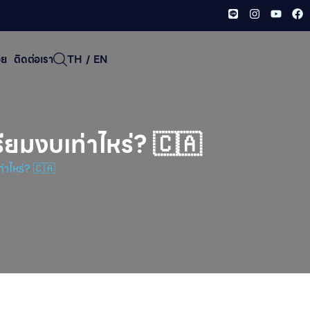
อย
ติดต่อเรา
TH
/
EN
ียมงบเท่าไหร่? 🇨🇦
่าไหร่? 🇨🇦