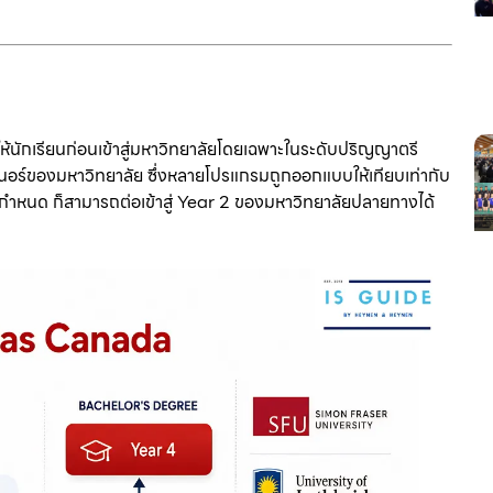
นักเรียนก่อนเข้าสู่มหาวิทยาลัยโดยเฉพาะในระดับปริญญาตรี
เนอร์ของมหาวิทยาลัย ซึ่งหลายโปรแกรมถูกออกแบบให้เทียบเท่ากับ
ี่กำหนด ก็สามารถต่อเข้าสู่ Year 2 ของมหาวิทยาลัยปลายทางได้