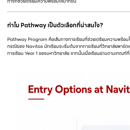
ทางที่ช่วยเตรียมความพร้อมให้มากขึ้น
ทำไม
Pathway เป็นตัวเลือกที่น่าสนใจ?
Pathway Program คือเส้นทางการเรียนที่ช่วยเตรียมความพร้อมให้
กรณีของ Navitas นักเรียนจะเริ่มต้นจากการเรียนที่วิทยาลัยพาร์ต
การเรียน Year 1 ของมหาวิทยาลัย จากนั้นเมื่อเรียนผ่านตามเกณฑ์ท