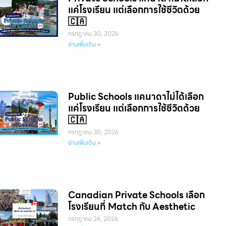
แค่โรงเรียน แต่เลือกการใช้ชีวิตด้วย
🇨🇦
กรกฎาคม 30, 2026
อ่านเพิ่มเติม »
Public Schools แคนาดาไม่ได้เลือก
แค่โรงเรียน แต่เลือกการใช้ชีวิตด้วย
🇨🇦
กรกฎาคม 30, 2026
อ่านเพิ่มเติม »
Canadian Private Schools เลือก
โรงเรียนที่ Match กับ Aesthetic
กรกฎาคม 24, 2026