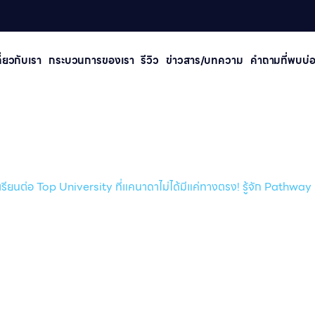
กี่ยวกับเรา
กระบวนการของเรา
รีวิว
ข่าวสาร/บทความ
คําถามที่พบบ่
คนาดาไม่ได้มีแค่ทางตรง! รู้จัก
🇨🇦
ม
เรียนต่อ Top University ที่แคนาดาไม่ได้มีแค่ทางตรง! รู้จัก Pathway 
/