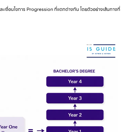
ละเงื่อนไขการ Progression ที่แตกต่างกัน โดยตัวอย่างเส้นทางที่