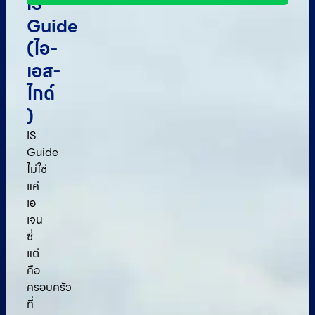
IS
Guide
(ไอ-
เอส-
ไกด์​
)
IS
Guide
ไม่ใช่
แค่
เอ
เจน
ซี่
แต่
คือ
ครอบครัว
ที่