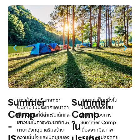
Summer
Summer
การเข้าร่วม Summer
แคนาดาเป็นหนึ่งใน
Camp ในประเทศแคนาดา
ประเทศยอดนิยม
Camp
Camp
เป็นโอกาสที่ดีสำหรับเด็กและ
สำหรับโครงการ
เยาวชนในการพัฒนาทักษะ
Summer Camp
-
ใน
ภาษาอังกฤษ เสริมสร้าง
เนื่องจากมีสภาพ
IS
ประเทศ
ความมั่นใจ และเปิดมุมมอง
แวดล้อมที่ปลอดภัย