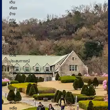
เดิน
เคียง
ข้าง
คุณ
ตลอด
เส้น
ทางการ
เรียน
ต่อ
ด้วย
ประสบการณ์
จริง
กว่า
10
ปี
เรา
พร้อม
ช่วย
เหลือ