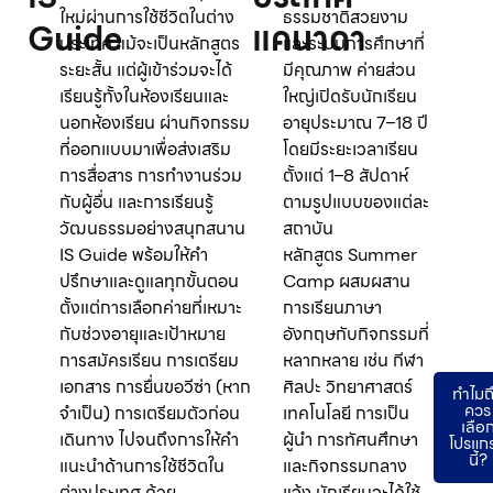
ใหม่ผ่านการใช้ชีวิตในต่าง
ธรรมชาติสวยงาม
Guide
แคนาดา
ประเทศ แม้จะเป็นหลักสูตร
และระบบการศึกษาที่
ระยะสั้น แต่ผู้เข้าร่วมจะได้
มีคุณภาพ ค่ายส่วน
เรียนรู้ทั้งในห้องเรียนและ
ใหญ่เปิดรับนักเรียน
นอกห้องเรียน ผ่านกิจกรรม
อายุประมาณ 7–18 ปี
ที่ออกแบบมาเพื่อส่งเสริม
โดยมีระยะเวลาเรียน
การสื่อสาร การทำงานร่วม
ตั้งแต่ 1–8 สัปดาห์
กับผู้อื่น และการเรียนรู้
ตามรูปแบบของแต่ละ
วัฒนธรรมอย่างสนุกสนาน
สถาบัน
IS Guide พร้อมให้คำ
หลักสูตร Summer
ปรึกษาและดูแลทุกขั้นตอน
Camp ผสมผสาน
ตั้งแต่การเลือกค่ายที่เหมาะ
การเรียนภาษา
กับช่วงอายุและเป้าหมาย
อังกฤษกับกิจกรรมที่
การสมัครเรียน การเตรียม
หลากหลาย เช่น กีฬา
เอกสาร การยื่นขอวีซ่า (หาก
ศิลปะ วิทยาศาสตร์
ทําไมถ
ควร
จำเป็น) การเตรียมตัวก่อน
เทคโนโลยี การเป็น
เลือ
เดินทาง ไปจนถึงการให้คำ
ผู้นำ การทัศนศึกษา
โปรแก
นี้?
แนะนำด้านการใช้ชีวิตใน
และกิจกรรมกลาง
ต่างประเทศ ด้วย
แจ้ง นักเรียนจะได้ใช้