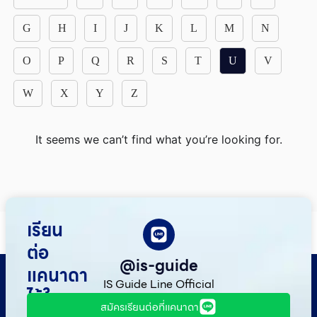
G
H
I
J
K
L
M
N
O
P
Q
R
S
T
U
V
W
X
Y
Z
It seems we can’t find what you’re looking for.
เรียน
ต่อ
@is-guide
แคนาดา
IS Guide Line Official
ไว้ใจ
สมัครเรียนต่อที่แคนาดา