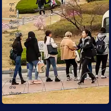
ทุก
ขั้น
ตอน
ตั้งแต่
เลือก
สถาบัน
สมัคร
เรียน
วางแผน
วีซ่า
จนถึง
การ
ใช้
ชีวิต
ต่าง
ประเทศ