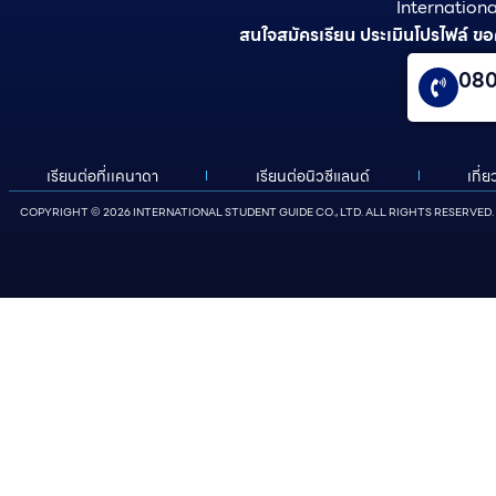
Internationa
สนใจสมัครเรียน ประเมินโปรไฟล์ ขอ
080
เรียนต่อที่เเคนาดา
เรียนต่อนิวซีแลนด์​
เกี่
COPYRIGHT © 2026 INTERNATIONAL STUDENT GUIDE CO., LTD. ALL RIGHTS RESERVED.