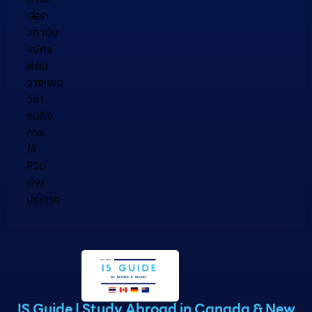
เลือก
สถาบัน
สมัคร
เรียน
วางแผน
วีซ่า
จนถึง
การ
ใช้
ชีวิต
ต่าง
ประเทศ
IS Guide | Study Abroad in Canada & New