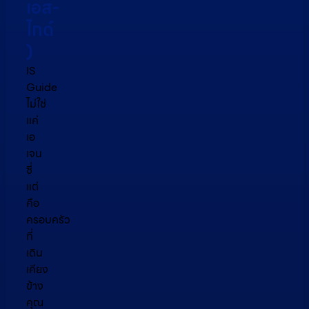
เอส-
ไกด์​
)
IS
Guide
ไม่ใช่
แค่
เอ
เจน
ซี่
แต่
คือ
ครอบครัว
ที่
เดิน
เคียง
ข้าง
คุณ