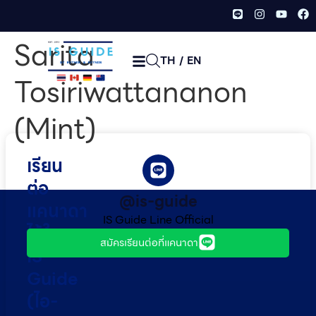
Sarita
TH
/
EN
Tosiriwattananon
(Mint)
เรียน
ต่อ
@is-guide
แคนาดา
IS Guide Line Official
ไว้ใจ
สมัครเรียนต่อที่แคนาดา
IS
Guide
(ไอ-