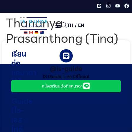
Thananya
TH
/
EN
Prasarnthong (Tina)
เรียน
ต่อ
@is-guide
แคนาดา
IS Guide Line Official
ไว้ใจ
สมัครเรียนต่อที่แคนาดา
IS
Guide
(ไอ-
เอส-
ไกด์​