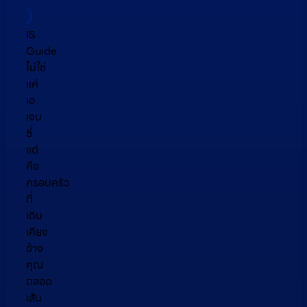
)
IS
Guide
ไม่ใช่
แค่
เอ
เจน
ซี่
แต่
คือ
ครอบครัว
ที่
เดิน
เคียง
ข้าง
คุณ
ตลอด
เส้น