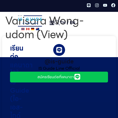
Varisara Wong-
TH
/
EN
udom (View)
เรียน
ต่อ
@is-guide
แคนาดา
IS Guide Line Official
ไว้ใจ
สมัครเรียนต่อที่แคนาดา
IS
Guide
(ไอ-
เอส-
ไกด์​