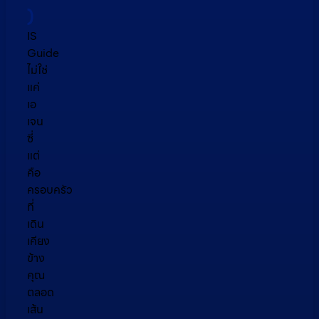
)
IS
Guide
ไม่ใช่
แค่
เอ
เจน
ซี่
แต่
คือ
ครอบครัว
ที่
เดิน
เคียง
ข้าง
คุณ
ตลอด
เส้น