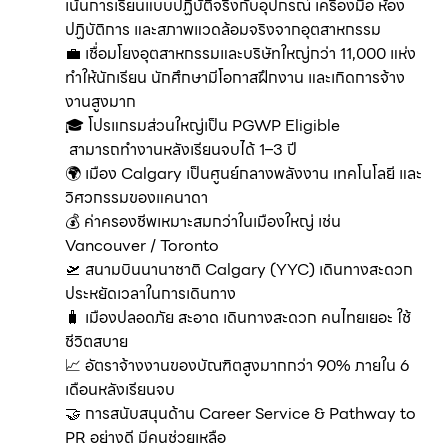
เน้นการเรียนแบบปฏิบัติจริงกับอุปกรณ์ เครื่องมือ ห้อง
ปฏิบัติการ และสภาพแวดล้อมจริงจากอุตสาหกรรม
💼 เชื่อมโยงอุตสาหกรรมและบริษัทใหญ่กว่า 11,000 แห่ง
ทำให้นักเรียน นักศึกษามีโอกาสฝึกงาน และเกิดการจ้าง
งานสูงมาก
🎓 โปรแกรมส่วนใหญ่เป็น PGWP Eligible
สามารถทำงานหลังเรียนจบได้ 1–3 ปี
🌍 เมือง Calgary เป็นศูนย์กลางพลังงาน เทคโนโลยี และ
วิศวกรรมของแคนาดา
💰 ค่าครองชีพเหมาะสมกว่าในเมืองใหญ่ เช่น
Vancouver / Toronto
🛫 สนามบินนานาชาติ Calgary (YYC) เดินทางสะดวก
ประหยัดเวลาในการเดินทาง
🧳 เมืองปลอดภัย สะอาด เดินทางสะดวก คนไทยเยอะ ใช้
ชีวิตสบาย
📈 อัตราจ้างงานของบัณฑิตสูงมากกว่า 90% ภายใน 6
เดือนหลังเรียนจบ
🤝 การสนับสนุนด้าน Career Service & Pathway to
PR อย่างดี มีคนช่วยเหลือ