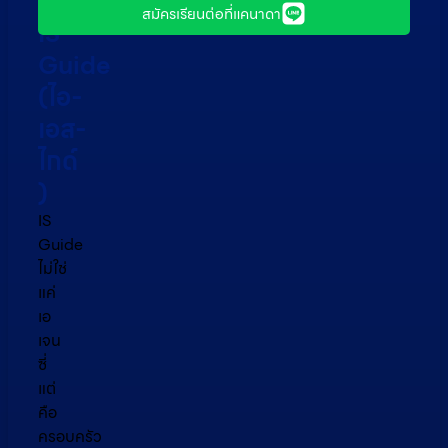
ไว้ใจ
สมัครเรียนต่อที่แคนาดา
IS
Guide
(ไอ-
เอส-
ไกด์​
)
IS
Guide
ไม่ใช่
แค่
เอ
เจน
ซี่
แต่
คือ
ครอบครัว