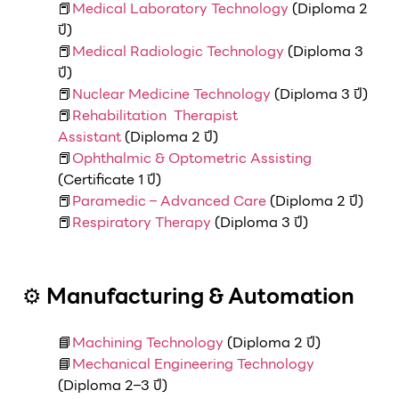
📕
Medical Laboratory Technology
(Diploma 2
ปี)
📕
Medical Radiologic Technology
(Diploma 3
ปี)
📕
Nuclear Medicine Technology
(Diploma 3 ปี)
📕
Rehabilitation Therapist
Assistant
(Diploma 2 ปี)
📕
Ophthalmic & Optometric Assisting
(Certificate 1 ปี)
📕
Paramedic – Advanced Care
(Diploma 2 ปี)
📕
Respiratory Therapy
(Diploma 3 ปี)
⚙
Manufacturing & Automation
📘
Machining Technology
(Diploma 2 ปี)
📘
Mechanical Engineering Technology
(Diploma 2–3 ปี)