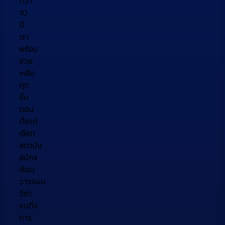
กว่า
10
ปี
เรา
พร้อม
ช่วย
เหลือ
ทุก
ขั้น
ตอน
ตั้งแต่
เลือก
สถาบัน
สมัคร
เรียน
วางแผน
วีซ่า
จนถึง
การ