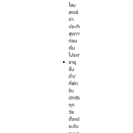
โฮม
สเตย์
ค่า
ประกัน
สุขภาพ)
ก่อน
เริ่ม
โปรแกรม
อายุ
ขั้น
ต่ำ/
ที่พัก:
รับ
นักเรียน
ทุก
วัย
ตั้งแต่
ระดับ