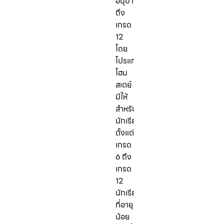
อนุบาล
ถึง
เกรด
12
โดย
โปรแกรม
โฮม
สเตย์
มีให้
สำหรับ
นักเรียน
ตั้งแต่
เกรด
6 ถึง
เกรด
12
นักเรียน
ที่อายุ
น้อย