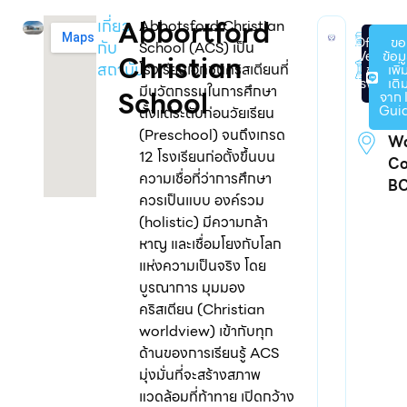
Abbortford
เกี่ยว
Abbotsford Christian
เอ
Official
ขอ
กับ
School (ACS) เป็น
Website
ข้อม
Christian
2
สถาบัน
โรงเรียนเอกชนคริสเตียนที่
ของ
เพิ่
โรงเรียน
เติ
มีนวัตกรรมในการศึกษา
School
จาก 
24
Gui
ตั้งแต่ระดับก่อนวัยเรียน
Id
(Preschool) จนถึงเกรด
Wa
12 โรงเรียนก่อตั้งขึ้นบน
Co
ความเชื่อที่ว่าการศึกษา
BC
ควรเป็นแบบ องค์รวม
(holistic) มีความกล้า
หาญ และเชื่อมโยงกับโลก
แห่งความเป็นจริง โดย
บูรณาการ มุมมอง
คริสเตียน (Christian
worldview) เข้ากับทุก
ด้านของการเรียนรู้ ACS
มุ่งมั่นที่จะสร้างสภาพ
แวดล้อมที่ท้าทาย เปิดกว้าง