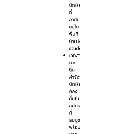
นักเรียน
ที่
อาศัย
อยู่ใน
พื้นที่
(resident
student)
เอกสาร
การ
ยื่น
คำร้อง:
นักเรียน
ต้อง
ยื่นใบ
สมัคร
ที่
สมบูรณ์
พร้อม