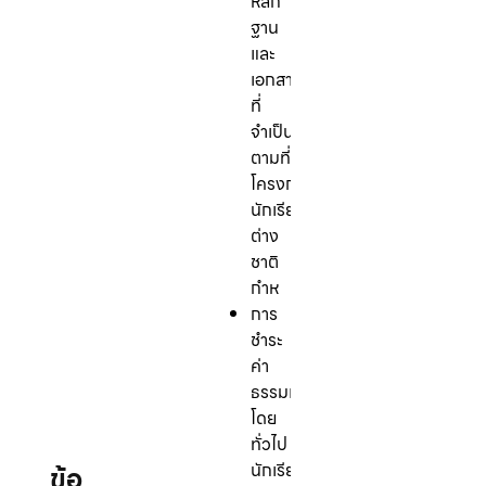
หลัก
ฐาน
และ
เอกสาร
ที่
จำเป็น
ตามที่
โครงการ
นักเรียน
ต่าง
ชาติ
กำห
การ
ชำระ
ค่า
ธรรมเนียม:
โดย
ทั่วไป
นักเรียน
ข้อ