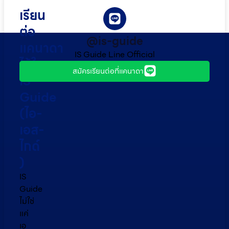
เรียน
ต่อ
@is-guide
แคนาดา
IS Guide Line Official
ไว้ใจ
สมัครเรียนต่อที่แคนาดา
IS
Guide
(ไอ-
เอส-
ไกด์​
)
IS
Guide
ไม่ใช่
แค่
เอ