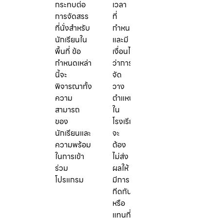
กระทบต่อ
เวลา
การจัดสรร
ที่
ที่นั่งสำหรับ
กำหนด
นักเรียนใน
และมี
พื้นที่ ข้อ
เงื่อนไข
กำหนดเหล่า
ว่าการ
นี้จะ
จัด
พิจารณาทั้ง
วาง
ความ
ตำแหน่ง
สามารถ
ใน
ของ
โรงเรียน
นักเรียนและ
จะ
ความพร้อม
ต้อง
ในการเข้า
ไม่ส่ง
ร่วม
ผลให้
โปรแกรม
มีการ
กีดกัน
หรือ
แทนที่