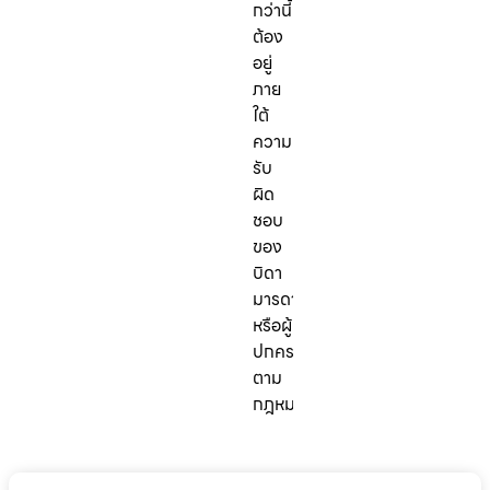
กว่านี้
ต้อง
อยู่
ภาย
ใต้
ความ
รับ
ผิด
ชอบ
ของ
บิดา
มารดา
หรือผู้
ปกครอง
ตาม
กฎหมาย