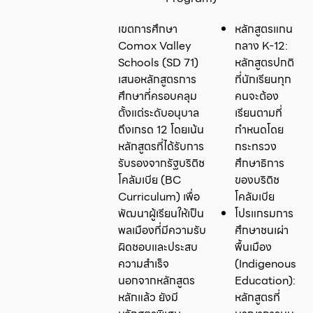
เขตการศึกษา
หลักสูตรแกน
Comox Valley
กลาง K-12:
Schools (SD 71)
หลักสูตรปกติ
เสนอหลักสูตรการ
ที่นักเรียนทุก
ศึกษาที่ครอบคลุม
คนจะต้อง
ตั้งแต่ระดับอนุบาล
เรียนตามที่
ถึงเกรด 12 โดยเน้น
กำหนดโดย
หลักสูตรที่ได้รับการ
กระทรวง
รับรองจากรัฐบริติช
ศึกษาธิการ
โคลัมเบีย (BC
ของบริติช
Curriculum) เพื่อ
โคลัมเบีย
พัฒนาผู้เรียนให้เป็น
โปรแกรมการ
พลเมืองที่มีความรับ
ศึกษาชนเผ่า
ผิดชอบและประสบ
พื้นเมือง
ความสำเร็จ
(Indigenous
นอกจากหลักสูตร
Education):
หลักแล้ว ยังมี
หลักสูตรที่