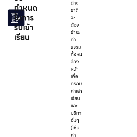
ต่าง
กำหนด
ชาติ
ในการ
จะ
ต้อง
รับเข้า
ชำระ
เรียน
ค่า
ธรรมเนียม
ทั้งหมด
ล่วง
หน้า
เพื่อ
ครอบคลุม
ค่าเล่า
เรียน
และ
บริการ
อื่นๆ
(เช่น
ค่า