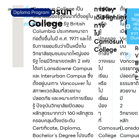
Camosun
เกี่ยว
การ
Key
Camosun College เป็น
สำหรับ
ตั้ง
ร
Diploma Program
Official
ข
กับ
วิทยาลัยของรัฐชั้นนำที่ตั้งอยู่ใน
เดิน
นักเรียน
Highlights
อยู่
Websit
ข้อม
College
1
สถาบัน
เมือง Victoria รัฐ British
หรือ
ใน
ของ
เพิ่
ทาง
โรงเรียน
เติ
Columbia ประเทศแคนาดา
ผู้
เมือง
ไป
จาก 
4
Gui
ก่อตั้งขึ้นในปี ค.ศ. 1971 และได้
ปกครอง
Victoria
Camosun
I
รับการยอมรับว่าเป็นหนึ่งใน
ที่
บน
College
R
วิทยาลัยชุมชนขนาดใหญ่ของ
กำลัง
เกาะ
V
รัฐ โดยมีวิทยาเขตหลัก 2 แห่ง
วางแผน
Vancou
B
ได้แก่ Lansdowne Campus
ไป
บรรยากา
2
และ Interurban Campus ซึ่ง
เรียน
ปลอดภัย
C
ตั้งอยู่บนเกาะ Vancouver ใน
หรือ
ธรรมชาติ
สภาพแวดล้อมที่สวยงาม
ไป
สวยงาม
ปลอดภัย และเหมาะแก่การเรียน
เยี่ยม
มี
รู้ ปัจจุบันวิทยาลัยเปิดสอน
น้อง
2
หลักสูตรมากกว่า 160 หลักสูตร
ๆ
วิทยาเขต
ครอบคลุมตั้งแต่ระดับ
ที่
หลัก
Certificate, Diploma,
Camosun
(Lansd
Bachelor’s Degree ไปจนถึง
College
Campu