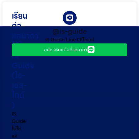
เรียน
ต่อ
@is-guide
แคนาดา
IS Guide Line Official
ไว้ใจ
สมัครเรียนต่อที่แคนาดา
IS
Guide
(ไอ-
เอส-
ไกด์​
)
IS
Guide
ไม่ใช่
แค่