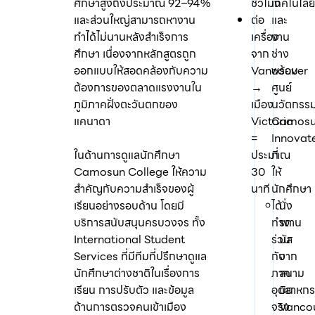
ศึกษาสูงถึงประมาณ 92–94%
ชั่วโมง
เทคโนโลย
และส่วนใหญ่สามารถหางาน
ต่อ
และ
ทำได้ไม่นานหลังสำเร็จการ
เครื่อง
งาน
ศึกษา เนื่องจากหลักสูตรถูก
จาก
ช่าง
ออกแบบให้สอดคล้องกับความ
Vancouver
พร้อม
ต้องการของตลาดแรงงานใน
→
ศูนย์
ภูมิภาคฝั่งตะวันตกของ
เมือง
นวัตกรร
แคนาดา
Victoria
Camos
=
Innovat
ในด้านการดูแลนักศึกษา
ประมาณ
ที่
Camosun College ให้ความ
30
ให้
สำคัญกับความสำเร็จของผู้
นาที
นักศึกษา
เรียนอย่างรอบด้าน โดยมี
ได้
นั่ง
บริการสนับสนุนครบวงจร ทั้ง
ทำงาน
รถ
International Student
ร่วม
บัส
Services ที่มีทีมที่ปรึกษาดูแล
กับ
จาก
นักศึกษาต่างชาติในเรื่องการ
ภาค
สนาม
เรียน การปรับตัว และข้อมูล
อุตสาหก
บิน
ด้านการตรวจคนเข้าเมือง
จริง
Vanco