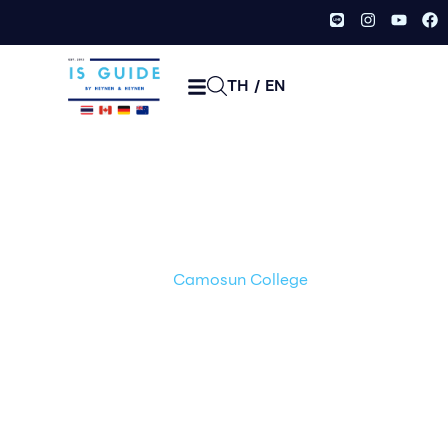
TH
/
EN
Camosun College
หน้าเเรก /
Bachelor's Degree
,
Certificate Program
,
Diploma
Program
,
Post-Graduate Program
/
วิทยาลัย
Camosun College
/