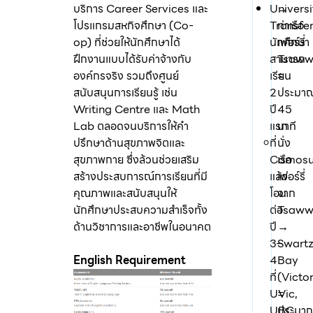
บริการ Career Services และ
Universi
→
โปรแกรมสหกิจศึกษา (Co-
Transfe
ท่าเรือ
op) ที่ช่วยให้นักศึกษาได้
นักศึกษา
เฟอร์รี่
ฝึกงานแบบได้รับค่าจ้างกับ
สามารถ
Tsaww
องค์กรจริง รวมถึงศูนย์
เรียน
=
สนับสนุนการเรียนรู้ เช่น
2
ประมา
Writing Centre และ Math
ปี
45
Lab ตลอดจนบริการให้คำ
แรก
นาที
ปรึกษาด้านสุขภาพจิตและ
ที่
นั่ง
สุขภาพกาย ซึ่งล้วนช่วยเสริม
Camos
เรือ
สร้างประสบการณ์การเรียนที่มี
แล้ว
เฟอร์รี่
คุณภาพและสนับสนุนให้
โอน
จาก
นักศึกษาประสบความสำเร็จทั้ง
ต่อ
Tsaww
ด้านวิชาการและอาชีพในอนาคต
ปี
→
3–
Swart
English Requirement
4
Bay
ที่
(Victor
UVic,
=
UBC
ประมา