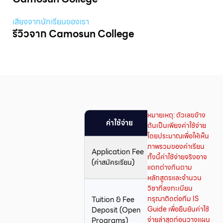
เสียงจากนักเรียนของเรา
รีวิวจาก Camosun College
หมายเหตุ: ตัวเลขข้าง
ค่าใช้จ่าย
ราคา
Rema
ต้นเป็นเพียงค่าใช้จ่าย
โดยประมาณเพื่อให้เห็น
ภาพรวมของค่าเรียน
ชำระครั้
Application Fee
100
ทั้งนี้ค่าใช้จ่ายจริงอาจ
เดียว แล
(ค่าสมัครเรียน)
CAD
แตกต่างกันตาม
ไม่คืนเงิ
หลักสูตรและจำนวน
วิชาที่ลงทะเบียน
เงินมัดจ
กรุณาติดต่อทีม IS
Tuition & Fee
จะถูกนำ
9,700
Guide เพื่อยืนยันค่าใช้
Deposit (Open
ไปหักจา
CAD
จ่ายล่าสุดก่อนวางแผน
Programs)
ค่าเล่า