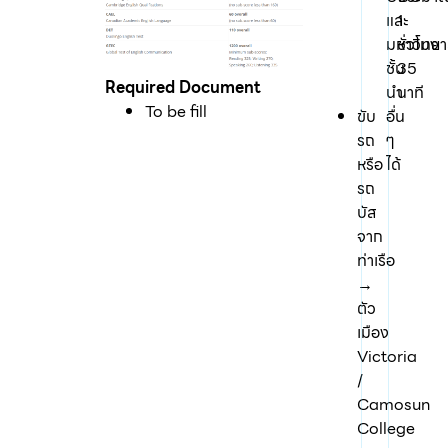
และ
1
มหาวิทยา
ชั่วโมง
ชั้น
35
Required Document
นำ
นาที
To be fill
ขับ
อื่น
รถ
ๆ
หรือ
ได้
รถ
บัส
จาก
ท่าเรือ
→
ตัว
เมือง
Victoria
/
Camosun
College