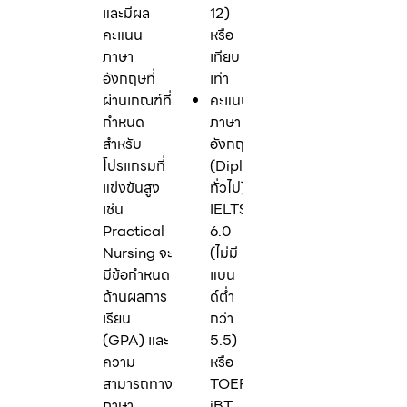
และมีผล
12)
คะแนน
หรือ
ภาษา
เทียบ
อังกฤษที่
เท่า
ผ่านเกณฑ์ที่
คะแนน
กำหนด
ภาษา
สำหรับ
อังกฤษ
โปรแกรมที่
(Diploma/Degree
แข่งขันสูง
ทั่วไป):
เช่น
IELTS
Practical
6.0
Nursing จะ
(ไม่มี
มีข้อกำหนด
แบน
ด้านผลการ
ด์ต่ำ
เรียน
กว่า
(GPA) และ
5.5)
ความ
หรือ
สามารถทาง
TOEFL
ภาษา
iBT