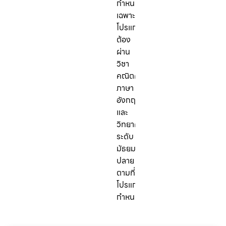
กำหนด
เฉพาะ
โปรแกรม:
ต้อง
ผ่าน
วิชา
คณิตศาสตร์,
ภาษา
อังกฤษ,
และ
วิทยาศาสตร์
ระดับ
มัธยม
ปลาย
ตามที่
โปรแกรม
กำหนด