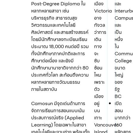
Post-Degree Diploma ใน
เมือง
และ
หลากหลายสาขา เช่น
Victoria
Interur
บริหารธุรกิจ สาธารณสุข
อาจ
Campus
วิศวกรรมและเทคโนโลยี
กังวล
และ
ศิลปศาสตร์ และสายสร้างสรรค์
ว่าการ
เป็น
โดยมีนักศึกษาลงทะเบียนเรียน
เดิน
หนึ่ง
ประมาณ 18,000 คนต่อปี รวม
ทาง
ใน
ทั้งนักศึกษาภาคปกติและการ
จะ
Commun
ศึกษาต่อเนื่อง และยังมี
ซับ
College
นักศึกษานานาชาติจากกว่า 80
ซ้อน
ขนาด
ประเทศทั่วโลก สะท้อนถึงความ
ไหม
ใหญ่
หลากหลายทางวัฒนธรรม
เพราะ
ของ
ภายในสถาบัน
ตัว
รัฐ
เมือง
BC
Camosun มีจุดเด่นด้านการ
อยู่
เปิด
จัดการเรียนการสอนแบบเน้น
บน
สอน
ประสบการณ์จริง (Applied
เกาะ
มากกว่า
Learning) โดยเฉพาะในสาขา
Vancouver
160
เทคโนโลยีและงานช่าง พร้อมทั้ง
Island
หลักสูตร