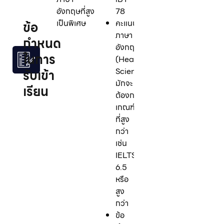
อังกฤษที่สูง
78
เป็นพิเศษ
คะแนน
ข้อ
ภาษา
กำหนด
อังกฤษ
ในการ
(Health
Sciences):
รับเข้า
มักจะ
เรียน
ต้องการ
เกณฑ์
ที่สูง
กว่า
เช่น
IELTS
6.5
หรือ
สูง
กว่า
ข้อ