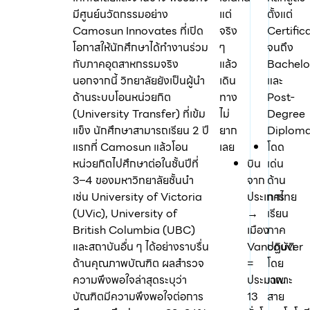
มีศูนย์นวัตกรรมอย่าง
แต่
ตั้งแต่
Camosun Innovates ที่เปิด
จริง
Certific
โอกาสให้นักศึกษาได้ทำงานร่วม
ๆ
จนถึง
กับภาคอุตสาหกรรมจริง
แล้ว
Bachelo
นอกจากนี้ วิทยาลัยยังเป็นผู้นำ
เดิน
และ
ด้านระบบโอนหน่วยกิต
ทาง
Post-
(University Transfer) ที่เข้ม
ไม่
Degree
แข็ง นักศึกษาสามารถเรียน 2 ปี
ยาก
Diplom
แรกที่ Camosun แล้วโอน
เลย
โดด
หน่วยกิตไปศึกษาต่อในชั้นปีที่
บิน
เด่น
3–4 ของมหาวิทยาลัยชั้นนำ
จาก
ด้าน
เช่น University of Victoria
ประเทศไทย
การ
(UVic), University of
→
เรียน
British Columbia (UBC)
เมือง
ภาค
และสถาบันอื่น ๆ ได้อย่างราบรื่น
Vancouver
ปฏิบัติ
ด้านคุณภาพบัณฑิต ผลสำรวจ
=
โดย
ความพึงพอใจล่าสุดระบุว่า
ประมาณ
เฉพาะ
บัณฑิตมีความพึงพอใจต่อการ
13
สาย