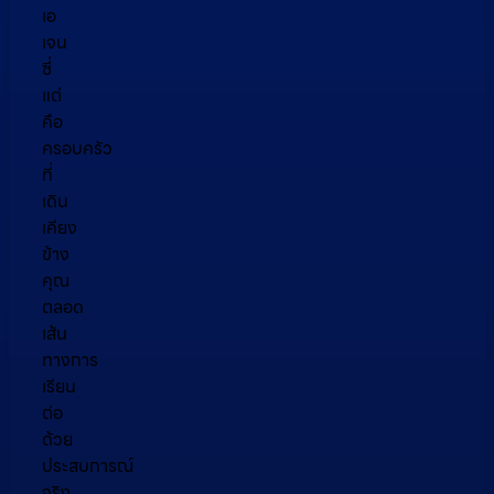
เอ
เจน
ซี่
แต่
คือ
ครอบครัว
ที่
เดิน
เคียง
ข้าง
คุณ
ตลอด
เส้น
ทางการ
เรียน
ต่อ
ด้วย
ประสบการณ์
จริง