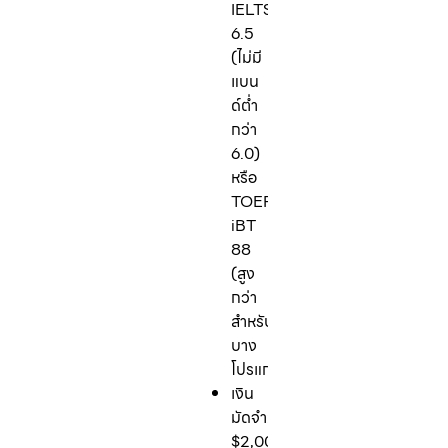
IELTS
6.5
(ไม่มี
แบน
ด์ต่ำ
กว่า
6.0)
หรือ
TOEFL
iBT
88
(สูง
กว่า
สำหรับ
บาง
โปรแกรม)
เงิน
มัดจำ:
$2,000