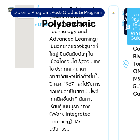
Humber
เกี่ยว
Humber Polytechnic
รั
Diploma Program
,
Post-Graduate Program
Official
ขอ
กับ
(ชื่อเดิม Humber
Website
ข้อม
Polytechnic
19
สถาบัน
College Institute of
ของ
เพิ่
โรงเรียน
เติ
Technology and
จาก 
20
Gui
Advanced Learning)
Hu
เป็นวิทยาลัยของรัฐบาลที่
Co
ใหญ่เป็นอันดับต้นๆ ใน
Blv
เมืองโตรอนโต รัฐออนแทรี
To
โอ ประเทศแคนาดา
ON
วิทยาลัยแห่งนี้ก่อตั้งขึ้นใน
M
ปี ค.ศ. 1967 และได้รับการ
5L
ยอมรับว่าเป็นสถาบันโพลี
Ca
เทคนิคชั้นนำที่เน้นการ
เรียนรู้แบบบูรณาการ
(Work-Integrated
Learning) และ
นวัตกรรม