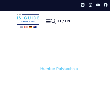
TH
/
EN
Humber Polytechnic
หน้าเเรก /
Bachelor's Degree
,
Certificate Program
,
Diploma
Program
,
Post-Graduate Program
/
วิทยาลัย
Humber Polytechnic
/