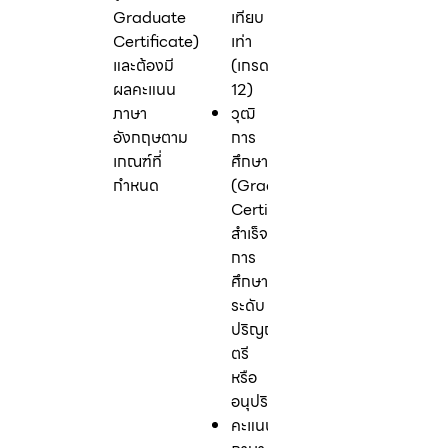
Graduate
เทียบ
Certificate)
เท่า
และต้องมี
(เกรด
ผลคะแนน
12)
ภาษา
วุฒิ
อังกฤษตาม
การ
เกณฑ์ที่
ศึกษา
กำหนด
(Graduate
Certificate):
สำเร็จ
การ
ศึกษา
ระดับ
ปริญญา
ตรี
หรือ
อนุปริญญา
คะแนน