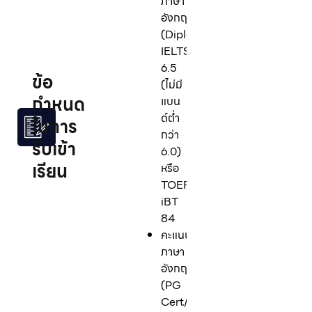
ภาษา
อังกฤษ
(Diploma):
IELTS
6.5
ข้อ
(ไม่มี
กำหนด
แบน
ด์ต่ำ
ในการ
กว่า
รับเข้า
6.0)
เรียน
หรือ
TOEFL
iBT
84
คะแนน
ภาษา
อังกฤษ
(PG
Cert/Degree):