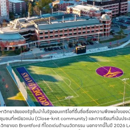
นมหาวิทยาลัยของรัฐชั้นนำในรัฐออนแทรีโอที่ขึ้นชื่อเรื่องความพึงพอใจข
งชุมชนที่เหนียวแน่น (Close-knit community) และการเรียนที่เน้นประสบ
ิทยาเขต Brantford ที่โดดเด่นด้านนวัตกรรม นอกจากนี้ในปี 2026 Lauri