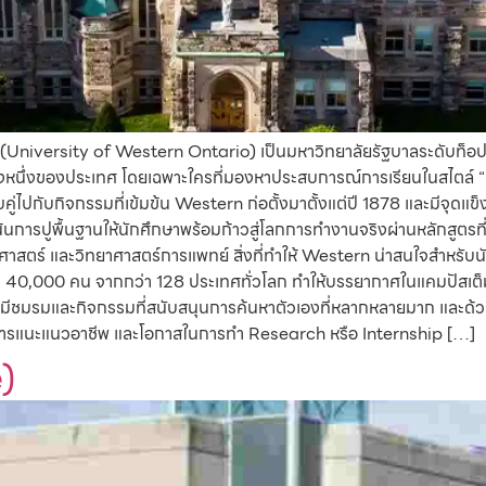
 (University of Western Ontario) เป็นมหาวิทยาลัยรัฐบาลระดับท็อปท
่สุดแห่งหนึ่งของประเทศ โดยเฉพาะใครที่มองหาประสบการณ์การเรียนในสไตล์
ปกับกิจกรรมที่เข้มข้น Western ก่อตั้งมาตั้งแต่ปี 1878 และมีจุดแข็ง
่เน้นการปูพื้นฐานให้นักศึกษาพร้อมก้าวสู่โลกการทำงานจริงผ่านหลักสูตรที่
าสตร์ และวิทยาศาสตร์การแพทย์ สิ่งที่ทำให้ Western น่าสนใจสำหรับน
กว่า 40,000 คน จากกว่า 128 ประเทศทั่วโลก ทำให้บรรยากาศในแคมปัสเต
มีชมรมและกิจกรรมที่สนับสนุนการค้นหาตัวเองที่หลากหลายมาก และด้วยค
ภาพ การแนะแนวอาชีพ และโอกาสในการทำ Research หรือ Internship […]
)