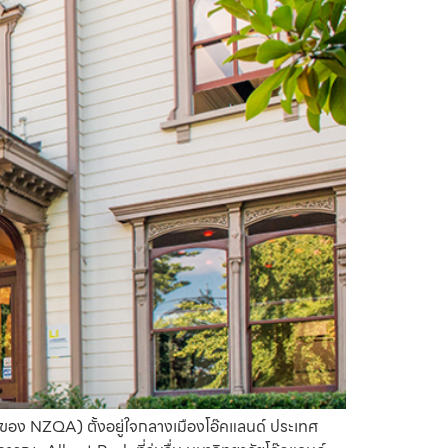
ของ NZQA) ตั้งอยู่ใจกลางเมืองโอ๊คแลนด์ ประเทศ