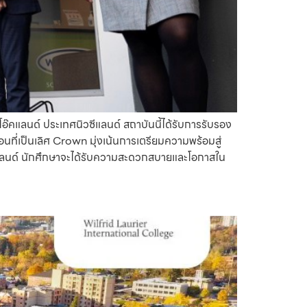
นโอ๊คแลนด์ ประเทศนิวซีแลนด์ สถาบันนี้ได้รับการรับรอง
่เป็นเลิศ Crown มุ่งเน้นการเตรียมความพร้อมสู่
๊คแลนด์ นักศึกษาจะได้รับความสะดวกสบายและโอกาสใน