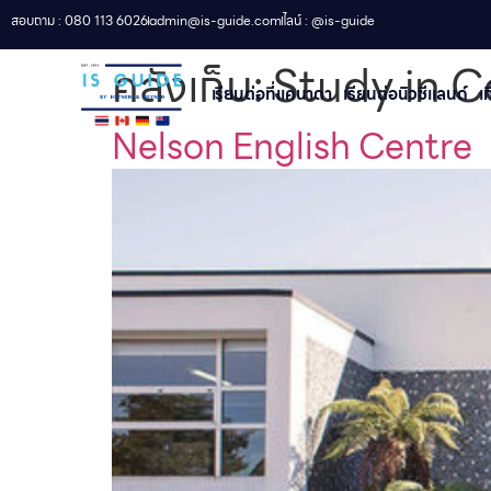
สอบถาม : 080 113 6026
admin@is-guide.com
ไลน์ : @is-guide
คลังเก็บ:
Study in 
เรียนต่อที่เเคนาดา
เรียนต่อนิวซีแลนด์​
เ
Nelson English Centre