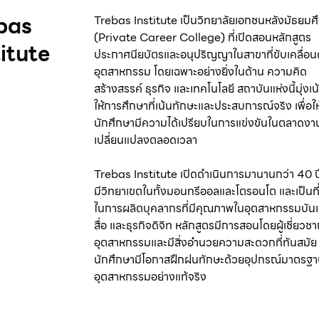
bas
Trebas Institute เป็นวิทยาลัยเอกชนหลังมัธยมศ
(Private Career College) ที่เปิดสอนหลักสูตร
titute
ประกาศนียบัตรและอนุปริญญาในสาขาที่ขับเคลื่อน
อุตสาหกรรม โดยเฉพาะอย่างยิ่งในด้าน ความคิด
สร้างสรรค์ ธุรกิจ และเทคโนโลยี สถาบันแห่งนี้มุ่งเ
ให้การศึกษาที่เน้นทักษะและประสบการณ์จริง เพื่อให
นักศึกษามีความได้เปรียบในการแข่งขันในตลาดงาน
เปลี่ยนแปลงตลอดเวลา
Trebas Institute เปิดดำเนินการมานานกว่า 40 ป
มีวิทยาเขตในทั้งมอนทรีออลและโตรอนโต และเป็นที่ร
ในการผลิตบุคลากรที่มีคุณภาพในอุตสาหกรรมบันเ
สื่อ และธุรกิจดิจิท หลักสูตรมีการสอนโดยผู้เชี่ยว
อุตสาหกรรมและมีสิ่งอำนวยความสะดวกที่ทันสมัย 
นักศึกษามีโอกาสฝึกฝนทักษะด้วยอุปกรณ์มาตรฐ
อุตสาหกรรมอย่างแท้จริง