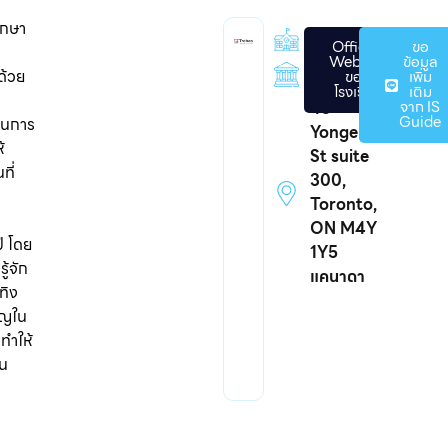
ึกษา
เอกชน
Official
ขอ
Website
ข้อมูล
1979
ด้วย
ของ
เพิ่ม
โรงเรียน
เติม
จาก IS
43
Guide
น้นการ
Yonge
้
St suite
ที่
300,
Toronto,
ON M4Y
ี โดย
1Y5
ู้จัก
แคนาดา
ทิง
ชาญใน
ทำให้
าน