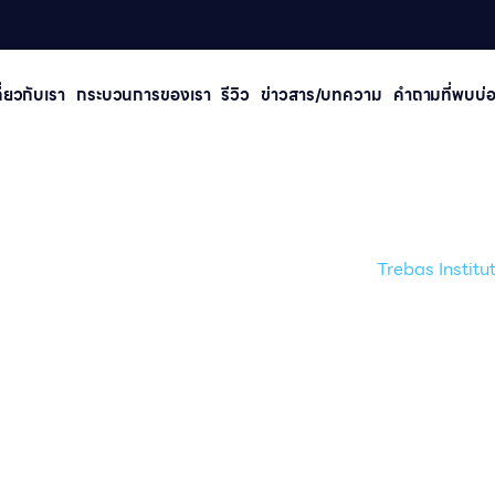
กี่ยวกับเรา
กระบวนการของเรา
รีวิว
ข่าวสาร/บทความ
คําถามที่พบบ่
Trebas Institute
น้าเเรก /
Work & Study (Co-op)
การทำงานและการเรียน
/
Trebas Institu
/