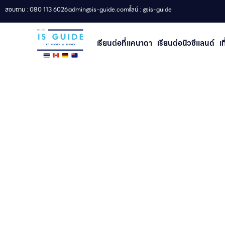
สอบถาม : 080 113 6026
admin@is-guide.com
ไลน์ : @is-guide
เรียนต่อที่เเคนาดา
เรียนต่อนิวซีแลนด์​
เ
ห