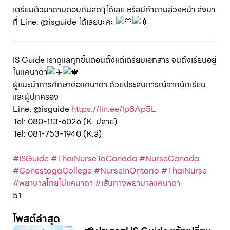
เตรียมตัวมาถามตอบกันสดๆได้เลย หรือมีคำถามล่วงหน้า ส่งมา
ที่ Line: @isguide ได้เลยนะคะ
IS Guide เราดูแลทุกขั้นตอนตั้งแต่เตรียมเอกสาร จนถึงเรียนอยู่
ในแคนาดา
ผู้แนะนำการศึกษาต่อแคนาดา ด้วยประสบการณ์จากนักเรียน
และผู้ปกครอง
Line: @isguide
https://lin.ee/lp8Ap5L
Tel: 080-113-6026 (K. ปลาย)
Tel: 081-753-1940 (K.ลี)
#ISGuide
#ThaiNurseToCanada
#NurseCanada
#ConestogaCollege
#NurseInOntario
#ThaiNurse
#พยาบาลไทยไปแคนาดา
#เส้นทางพยาบาลแคนาดา
51
โพสต์ล่าสุด