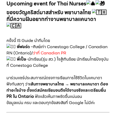
Upcoming event for Thai Nurses
ของขวัญคริสต์มาสสำหรับ พยาบาลไทย
ที่มีความฝันอยากทำงานพยาบาลแคนาดา
ครั้งนี้ IS Guide นำทีมโดย
พี่ฟอร์ด
–ศิษย์เก่า Conestoga College / Canadian
RN (Ontario)/
ว่าที่ Canadian PR
พี่เปิ้ล
-นักเรียน(รุ่น สว.) ใจสู้เกินร้อย นักเรียนไทยปัจจุบัน
ที่ Conestoga College
มาร่วมแชร์ประสบการณ์ตรงการเรียนการใช้ชีวิตในแคนาดา
ฟังกันสดๆ ว่า
เส้นทางพยาบาลไทย → พยาบาลแคนาดา
ต้อง
ทำอะไรบ้าง ตั้งแต่สมัครเรียนจนถึงได้งานจริงและเตรียมยื่น
PR ใน Ontario
ฟังแล้วเห็นภาพชัดขึ้นแน่นอน
ข้อมูลแน่น ครบ และตอบทุกข้อสงสัยที่ Google ไม่มีค่ะ