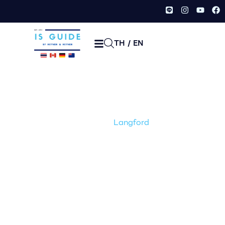
TH
/
EN
Langford
หน้าเเรก /
เมือง /
Langford