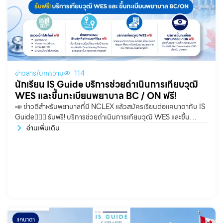
ข่าวสาร/บทความ
114
นักเรียน IS Guide บริการช่วยดำเนินการเทียบวุฒิ
WES และขึ้นทะเบียนพยาบาล BC / ON ฟรี!
📣 ข่าวดีสำหรับพยาบาลที่มี NCLEX แล้วสมัครเรียนต่อแคนาดากับ IS
Guide👩🏻‍⚕️ รับฟรี! บริการช่วยดำเนินการเทียบวุฒิ WES และขึ้น
ทะเบียนพยาบาล BC / ON 🇨🇦
อ่านเพิ่มเติม
แคนาดา