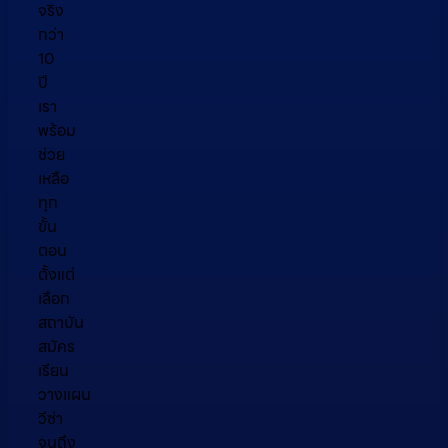
จริง
กว่า
10
ปี
เรา
พร้อม
ช่วย
เหลือ
ทุก
ขั้น
ตอน
ตั้งแต่
เลือก
สถาบัน
สมัคร
เรียน
วางแผน
วีซ่า
จนถึง