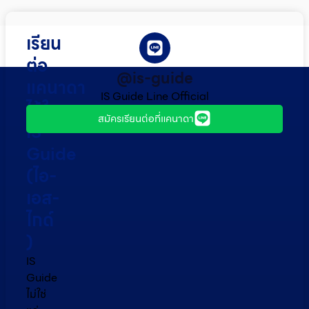
เรียน
ต่อ
@is-guide
แคนาดา
IS Guide Line Official
ไว้ใจ
สมัครเรียนต่อที่แคนาดา
IS
Guide
(ไอ-
เอส-
ไกด์​
)
IS
Guide
ไม่ใช่