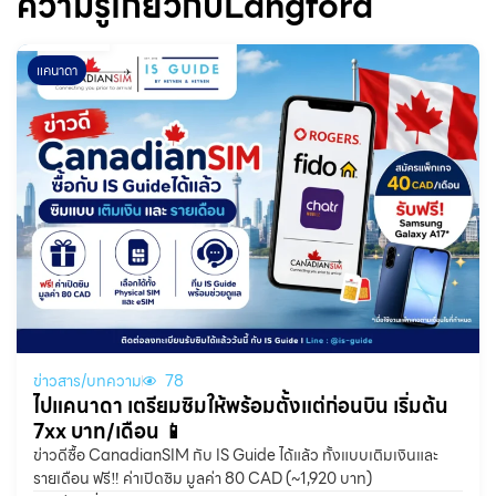
ความรู้เกี่ยวกับLangford
แคนาดา
ข่าวสาร/บทความ
78
ไปแคนาดา เตรียมซิมให้พร้อมตั้งแต่ก่อนบิน เริ่มต้น
7xx บาท/เดือน 📱
ข่าวดีซื้อ CanadianSIM กับ IS Guide ได้แล้ว ทั้งแบบเติมเงินและ
รายเดือน ฟรี‼️ ค่าเปิดซิม มูลค่า 80 CAD (~1,920 บาท)