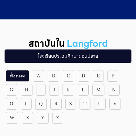
สถาบันใน
Langford
โรงเรียนประถมศึกษาตอนปลาย
ทั้งหมด
A
B
C
D
E
F
G
H
I
J
K
L
M
N
O
P
Q
R
S
T
U
V
W
X
Y
Z