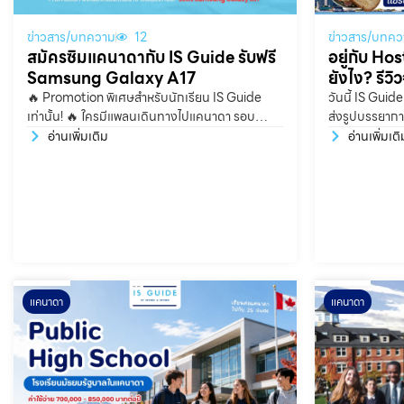
ข่าวสาร/บทความ
12
ข่าวสาร/บทคว
สมัครซิมแคนาดากับ IS Guide รับฟรี
อยู่กับ Ho
Samsung Galaxy A17
ยังไง? รีวิ
🔥 Promotion พิเศษสำหรับนักเรียน IS Guide
วันนี้ IS Guid
เท่านั้น! 🔥 ใครมีแพลนเดินทางไปแคนาดา รอบ
ส่งรูปบรรยากา
September 2026 สมัครแพ็กเกจนี้ รับโทรศัพท์ฟรี
Host Family ท
อ่านเพิ่มเติม
อ่านเพิ่มเติ
ไปเลย! 📱🇨🇦
ยังไงบ้าง? 👩🏻
คนใจดีค่ะ โดยร
มากกว่าและจะมี
อาบน้ำกับเก็บห
แคนาดา
แคนาดา