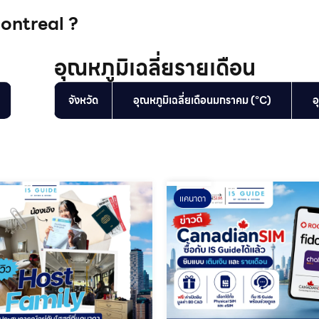
Montreal ?
อุณหภูมิเฉลี่ยรายเดือน
จังหวัด
อุณหภูมิเฉลี่ยเดือนมกราคม (°C)
อ
แคนาดา