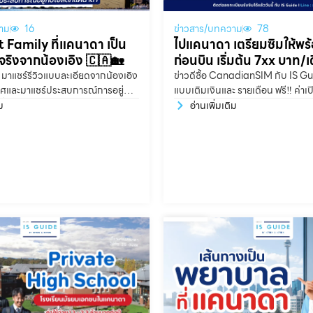
าม
16
ข่าวสาร/บทความ
78
st Family ที่แคนาดา เป็น
ไปแคนาดา เตรียมซิมให้พร้
วจริงจากน้องเอิง 🇨🇦🏡
ก่อนบิน เริ่มต้น 7xx บาท/เ
e มาแชร์รีวิวแบบละเอียดจากน้องเอิง
ข่าวดีซื้อ CanadianSIM กับ IS Guid
ศและมาแชร์ประสบการณ์การอยู่กับ
แบบเติมเงินและ รายเดือน ฟรี‼️ ค่าเป
ี่แคนาดามาให้ชมกันค่ะ โฮสต์เป็น
CAD (~1,920 บาท)
ม
อ่านเพิ่มเติม
‍🦳👨🏻‍🦳 น้องเอิง: โฮสต์ทั้งสอง
วมจะเป็นโฮสต์มัมที่ดูแลติดต่อ
ดุบ้างค่ะ มีกฎนิดหน่อยเรื่องเวลา
้อง