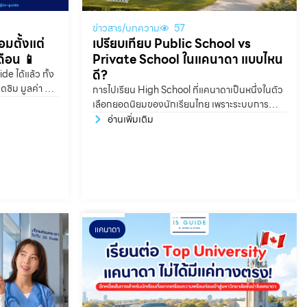
ข่าวสาร/บทความ
57
อมตั้งแต่
เปรียบเทียบ Public School vs
ดือน 📱
Private School ในแคนาดา แบบไหน
ดี?
e ได้แล้ว ทั้ง
ิดซิม มูลค่า 80
การไปเรียน High School ที่แคนาดาเป็นหนึ่งในตัว
เลือกยอดนิยมของนักเรียนไทย เพราะระบบการ
ศึกษาที่มีคุณภาพ ปลอดภัย และช่วยให้นักเรียนได้
อ่านเพิ่มเติม
ฝึกภาษาอังกฤษในสภาพแวดล้อมจริง แต่คำถามที่
น้องๆหลายครอบครัวสงสัยคือ ควรเลือกเรียน
โรงเรียนรัฐบาล หรือโรงเรียนเอกชนดี? จริง ๆ แล้ว
ทั้ง Public
แคนาดา