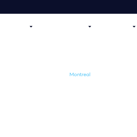
​
เกี่ยวกับเรา
กระบวนการของเรา
รีวิว
ข่าวสาร/บทความ
Montreal
หน้าเเรก /
เมือง /
Montreal