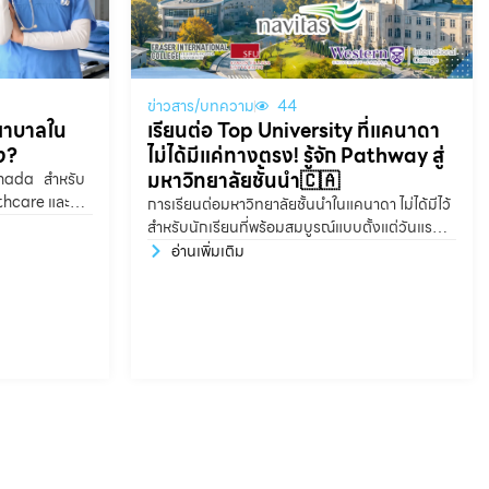
ข่าวสาร/บทความ
44
เรียนต่อ Top University ที่แคนาดา
พยาบาลใน
ไม่ได้มีแค่ทางตรง! รู้จัก Pathway สู่
ง?
มหาวิทยาลัยชั้นนำ🇨🇦
nada สำหรับ
lthcare และ
การเรียนต่อมหาวิทยาลัยชั้นนำในแคนาดา ไม่ได้มีไว้
ในแคนาดา
สำหรับนักเรียนที่พร้อมสมบูรณ์แบบตั้งแต่วันแรก
กตรงไหน?
เท่านั้นหลายคนอาจคิดว่า ถ้าอยากเข้า Top
อ่านเพิ่มเติม
University จะต้องมีเกรดสูงมาก ภาษาอังกฤษดี
มาก และพร้อมทุกอย่างก่อนสมัครเรียน แต่ในความ
เป็นจริง นักเรียนหลายคนมีความตั้งใจ มีศักยภาพ
และมีเป้าหมายที่ชัดเจน เพียงแค่อาจยังต้องการ
เวลาในการพัฒนาบางด้านเพิ่มเติม บางคนเกรดดี