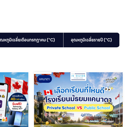
ุณหภูมิเฉลี่ยเดือนกรกฎาคม (°C)
อุณหภูมิเฉลี่ยรายปี (°C)
แคนาดา