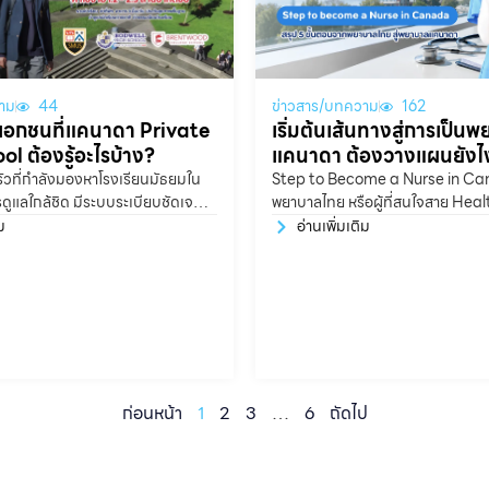
าม
44
ข่าวสาร/บทความ
162
มเอกชนที่แคนาดา Private
เริ่มต้นเส้นทางสู่การเป็น
l ต้องรู้อะไรบ้าง?
แคนาดา ต้องวางแผนยังไ
วที่กำลังมองหาโรงเรียนมัธยมใน
Step to Become a Nurse in Ca
ดูแลใกล้ชิด มีระบบระเบียบชัดเจน
พยาบาลไทย หรือผู้ที่สนใจสาย Hea
ความพร้อมให้นักเรียนอย่างจริงจัง
อยากต่อยอดไปทำงานเป็นพยาบาล
ม
อ่านเพิ่มเติม
ร ภาษา การใช้ชีวิต และการเข้า
หลายคนอาจสงสัยว่า ต้องเริ่มจา
rivate High School หรือ
ol ในแคนาดา ถือเป็นหนึ่งในตัว
ใจมาก
ก่อนหน้า
1
2
3
…
6
ถัดไป