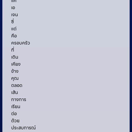
แค่
เอ
เจน
ซี่
แต่
คือ
ครอบครัว
ที่
เดิน
เคียง
ข้าง
คุณ
ตลอด
เส้น
ทางการ
เรียน
ต่อ
ด้วย
ประสบการณ์