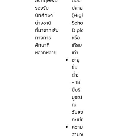
อังกฤษเพื่อ
ตอน
รองรับ
ปลาย
นักศึกษา
(High
ต่างชาติ
School
ที่มาจากเส้น
Diploma)
ทางการ
หรือ
ศึกษาที่
เทียบ
หลากหลาย
เท่า
อายุ
ขั้น
ต่ำ:
– 18
ปีบริ
บูรณ์
ณ
วันลง
ทะเบียน
ความ
สามารถ