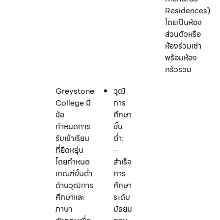
Residences)
โดยเป็นห้อง
ส่วนตัวหรือ
ห้องร่วมเช่า
พร้อมห้อง
ครัวรวม
Greystone
วุฒิ
College มี
การ
ข้อ
ศึกษา
กำหนดการ
ขั้น
รับเข้าเรียน
ต่ำ:
ที่ยืดหยุ่น
–
โดยกำหนด
สำเร็จ
เกณฑ์ขั้นต่ำ
การ
ด้านวุฒิการ
ศึกษา
ศึกษาและ
ระดับ
ภาษา
มัธยมศึกษา