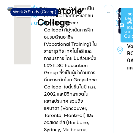
Greystone
เกี่ยว
Greystone College เป็น
เอ
Work & Study (Co-op)
Official
ขอ
กับ
วิทยาลัยอาชีวศึกษาเอกชน
Website
ข้อม
College
2
สถาบัน
(Private Career
ของ
เพิ่
โรงเรียน
เติ
College) ที่มุ่งเน้นการฝึก
จาก 
12
Gui
อบรมด้านอาชีพ
Me
(Vocational Training) ใน
Va
สาขาธุรกิจ เทคโนโลยี และ
B
การบริการ โดยเป็นส่วนหนึ่ง
0
ของ ILSC Education
แค
Group ซึ่งเป็นผู้นำด้านการ
ศึกษาระดับโลก Greystone
College ก่อตั้งขึ้นในปี ค.ศ.
2002 และมีวิทยาเขตใน
หลายประเทศ รวมถึง
แคนาดา (Vancouver,
Toronto, Montréal) และ
ออสเตรเลีย (Brisbane,
Sydney, Melbourne,