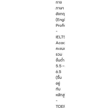
ทาง
ภาษา
อังกฤษ
(English
Proficiency):
-
IELTS
Academic:
คะแนน
รวม
ขั้นต่ำ
5.5 –
6.5
(ขึ้น
อยู่
กับ
หลักสูตร)
-
TOEFL