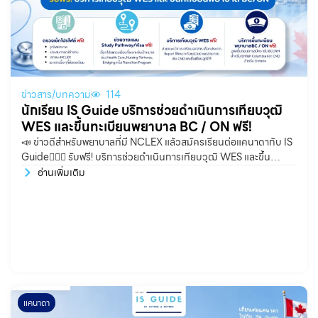
ข่าวสาร/บทความ
114
นักเรียน IS Guide บริการช่วยดำเนินการเทียบวุฒิ
WES และขึ้นทะเบียนพยาบาล BC / ON ฟรี!
📣 ข่าวดีสำหรับพยาบาลที่มี NCLEX แล้วสมัครเรียนต่อแคนาดากับ IS
Guide👩🏻‍⚕️ รับฟรี! บริการช่วยดำเนินการเทียบวุฒิ WES และขึ้น
ทะเบียนพยาบาล BC / ON 🇨🇦
อ่านเพิ่มเติม
แคนาดา