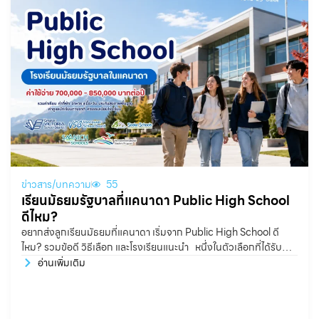
ข่าวสาร/บทความ
55
เรียนมัธยมรัฐบาลที่แคนาดา Public High School
ดีไหม?
อยากส่งลูกเรียนมัธยมที่แคนาดา เริ่มจาก Public High School ดี
ไหม? รวมข้อดี วิธีเลือก และโรงเรียนแนะนำ หนึ่งในตัวเลือกที่ได้รับ
ความนิยมอย่างมากสำหรับนักเรียนไทย คือ Public High School
อ่านเพิ่มเติม