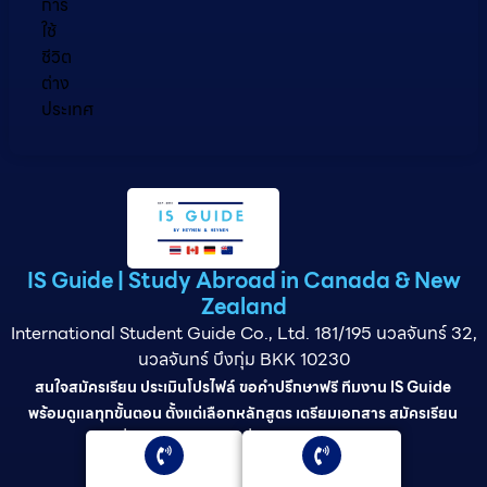
การ
ใช้
ชีวิต
ต่าง
ประเทศ
IS Guide | Study Abroad in Canada & New
Zealand
International Student Guide Co., Ltd. 181/195 นวลจันทร์ 32,
นวลจันทร์ บึงกุ่ม BKK 10230
สนใจสมัครเรียน ประเมินโปรไฟล์ ขอคำปรึกษาฟรี ทีมงาน IS Guide
พร้อมดูแลทุกขั้นตอน ตั้งแต่เลือกหลักสูตร เตรียมเอกสาร สมัครเรียน
ยื่นวีซ่า และดูแลต่อเนื่องจนจบการศึกษา