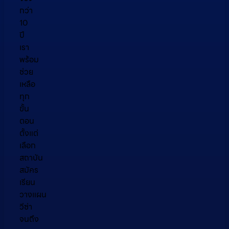
กว่า
10
ปี
เรา
พร้อม
ช่วย
เหลือ
ทุก
ขั้น
ตอน
ตั้งแต่
เลือก
สถาบัน
สมัคร
เรียน
วางแผน
วีซ่า
จนถึง