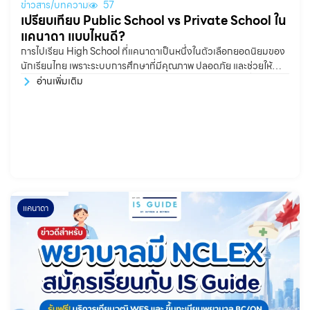
ข่าวสาร/บทความ
57
เปรียบเทียบ Public School vs Private School ใน
แคนาดา แบบไหนดี?
การไปเรียน High School ที่แคนาดาเป็นหนึ่งในตัวเลือกยอดนิยมของ
นักเรียนไทย เพราะระบบการศึกษาที่มีคุณภาพ ปลอดภัย และช่วยให้
นักเรียนได้ฝึกภาษาอังกฤษในสภาพแวดล้อมจริง แต่คำถามที่น้องๆ
อ่านเพิ่มเติม
หลายครอบครัวสงสัยคือ ควรเลือกเรียนโรงเรียนรัฐบาล หรือโรงเรียน
เอกชนดี? จริง ๆ แล้วทั้ง Public
แคนาดา