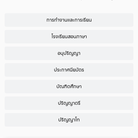
การทำงานและการเรียน
โรงเรียนสอนภาษา
อนุปริญญา
ประกาศนียบัตร
บัณฑิตศึกษา
ปริญญาตรี
ปริญญาโท