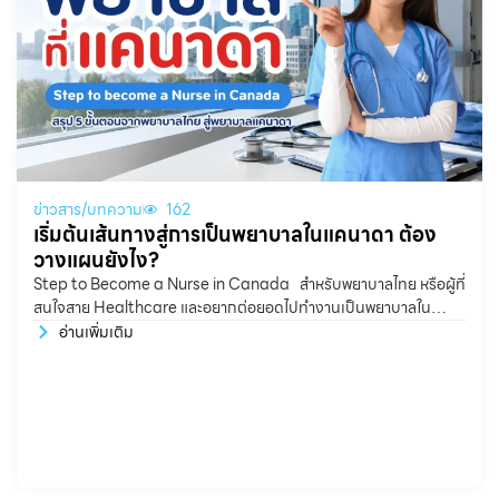
ข่าวสาร/บทความ
162
เริ่มต้นเส้นทางสู่การเป็นพยาบาลในแคนาดา ต้อง
วางแผนยังไง?
Step to Become a Nurse in Canada สำหรับพยาบาลไทย หรือผู้ที่
สนใจสาย Healthcare และอยากต่อยอดไปทำงานเป็นพยาบาลใน
แคนาดา หลายคนอาจสงสัยว่า ต้องเริ่มจากตรงไหน?
อ่านเพิ่มเติม