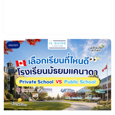
แคนาดา