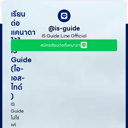
เรียน
ต่อ
@is-guide
แคนาดา
IS Guide Line Official
ไว้ใจ
สมัครเรียนต่อที่แคนาดา
IS
Guide
(ไอ-
เอส-
ไกด์​
)
IS
Guide
ไม่ใช่
แค่