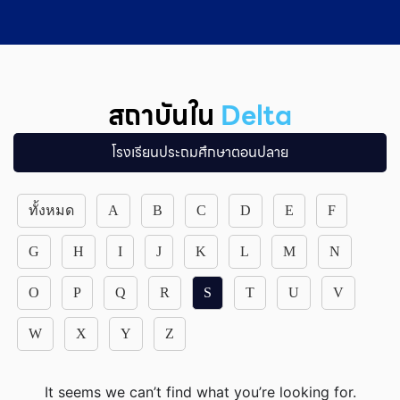
สถาบันใน
Delta
โรงเรียนประถมศึกษาตอนปลาย
ทั้งหมด
A
B
C
D
E
F
G
H
I
J
K
L
M
N
O
P
Q
R
S
T
U
V
W
X
Y
Z
It seems we can’t find what you’re looking for.