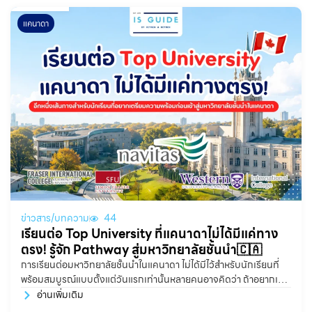
แคนาดา
ข่าวสาร/บทความ
44
เรียนต่อ Top University ที่แคนาดาไม่ได้มีแค่ทาง
ตรง! รู้จัก Pathway สู่มหาวิทยาลัยชั้นนำ🇨🇦
การเรียนต่อมหาวิทยาลัยชั้นนำในแคนาดา ไม่ได้มีไว้สำหรับนักเรียนที่
พร้อมสมบูรณ์แบบตั้งแต่วันแรกเท่านั้นหลายคนอาจคิดว่า ถ้าอยากเข้า
Top University จะต้องมีเกรดสูงมาก ภาษาอังกฤษดีมาก และพร้อม
อ่านเพิ่มเติม
ทุกอย่างก่อนสมัครเรียน แต่ในความเป็นจริง นักเรียนหลายคนมีความ