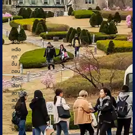
กว่า
10
ปี
เรา
พร้อม
ช่วย
เหลือ
ทุก
ขั้น
ตอน
ตั้งแต่
เลือก
สถาบัน
สมัคร
เรียน
วางแผน
วีซ่า
จนถึง