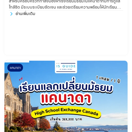
สำหรับครอบครัวที่กำลังมองหาโรงเรียนมัธยมในแคนาดาที่มีการดูแล
ใกล้ชิด มีระบบระเบียบชัดเจน และช่วยเตรียมความพร้อมให้นักเรียน
อย่างจริงจังทั้งด้านวิชาการ ภาษา การใช้ชีวิต และการเข้ามหาวิทยาลัย
อ่านเพิ่มเติม
Private High School หรือ Boarding School ในแคนาดา ถือเป็น
หนึ่งในตัวเลือกที่น่าสนใจมาก
แคนาดา