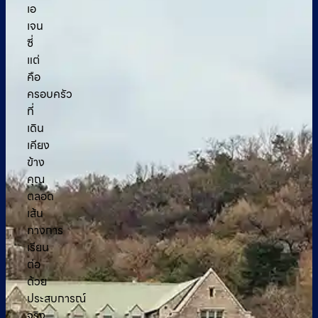
เอ
เจน
ซี่
แต่
คือ
ครอบครัว
ที่
เดิน
เคียง
ข้าง
คุณ
ตลอด
เส้น
ทางการ
เรียน
ต่อ
ด้วย
ประสบการณ์
จริง