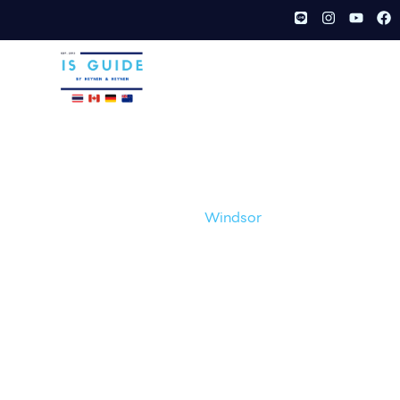
TH
/
EN
Windsor
หน้าเเรก /
เมือง /
Windsor