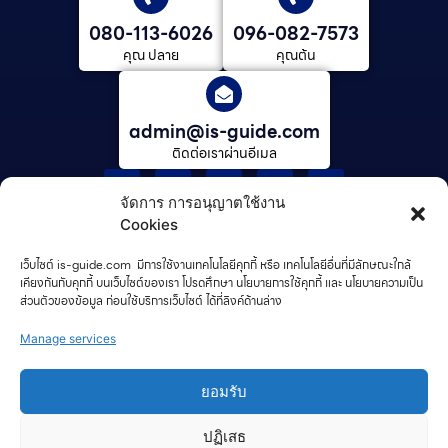
080-113-6026
096-082-7573
คุณ ปลาย
คุณต้น
admin@is-guide.com
ติดต่อเราผ่านอีเมล
จัดการ การอนุญาตใช้งาน
เรียนต่อที่เเคนาดา
Cookies
เรียนต่อนิวซีแลนด์​
เว็บไซต์ is-guide.com มีการใช้งานเทคโนโลยีคุกกี้ หรือ เทคโนโลยีอื่นที่มีลักษณะใกล้
เกี่ยวกับเรา
เคียงกันกับคุกกี้ บนเว็บไซต์ของเรา โปรดศึกษา นโยบายการใช้คุกกี้ และ นโยบายความเป็น
ส่วนตัวของข้อมูล ก่อนใช้บริการเว็บไซต์ ได้ที่ลิงค์ด้านล่าง
กระบวนการของเรา
รีวิว
Manage services
ข่าวสาร/บทความ
ยอมรับ
คําถามที่พบบ่อย
ติดต่อเรา
ปฏิเสธ