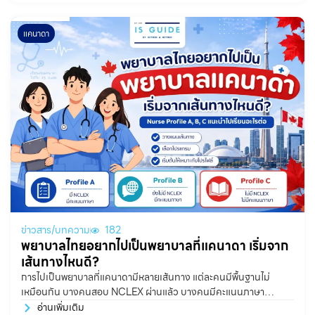
แคนาดา
ข่าวสาร/บทความ
182
พยาบาลไทยอยากไปเป็นพยาบาลที่แคนาดา เริ่มจาก
เส้นทางไหนดี?
การไปเป็นพยาบาลที่แคนาดามีหลายเส้นทาง แต่ละคนมีพื้นฐานไม่
เหมือนกัน บางคนสอบ NCLEX ผ่านแล้ว บางคนมีคะแนนภาษา
อังกฤษผ่านเกณฑ์แล้ว แต่บางคนอาจยังไม่มีทั้งสองอย่าง ดังนั้นการ
อ่านเพิ่มเติม