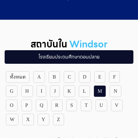
สถาบันใน
Windsor
โรงเรียนประถมศึกษาตอนปลาย
ทั้งหมด
A
B
C
D
E
F
G
H
I
J
K
L
M
N
O
P
Q
R
S
T
U
V
W
X
Y
Z