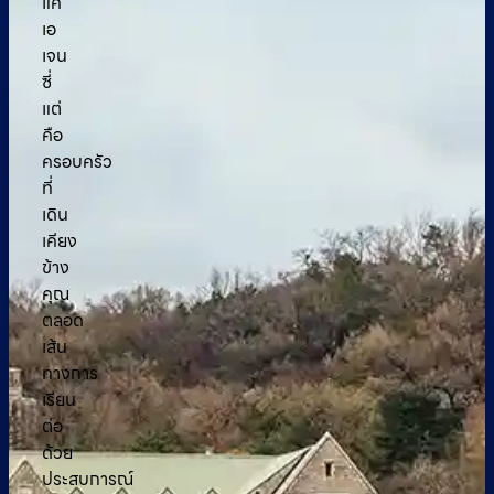
แค่
เอ
เจน
ซี่
แต่
คือ
ครอบครัว
ที่
เดิน
เคียง
ข้าง
คุณ
ตลอด
เส้น
ทางการ
เรียน
ต่อ
ด้วย
ประสบการณ์