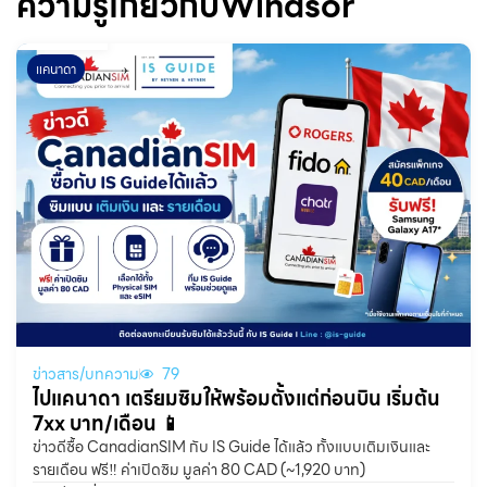
ความรู้เกี่ยวกับWindsor
แคนาดา
ข่าวสาร/บทความ
79
ไปแคนาดา เตรียมซิมให้พร้อมตั้งแต่ก่อนบิน เริ่มต้น
7xx บาท/เดือน 📱
ข่าวดีซื้อ CanadianSIM กับ IS Guide ได้แล้ว ทั้งแบบเติมเงินและ
รายเดือน ฟรี‼️ ค่าเปิดซิม มูลค่า 80 CAD (~1,920 บาท)