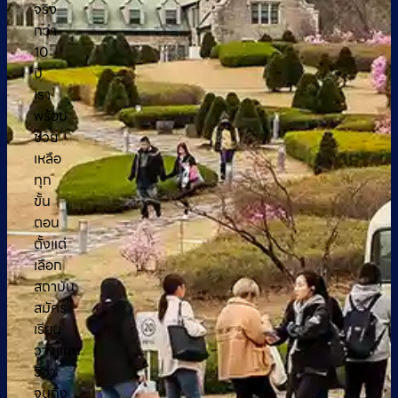
จริง
กว่า
10
ปี
เรา
พร้อม
ช่วย
เหลือ
ทุก
ขั้น
ตอน
ตั้งแต่
เลือก
สถาบัน
สมัคร
เรียน
วางแผน
วีซ่า
จนถึง