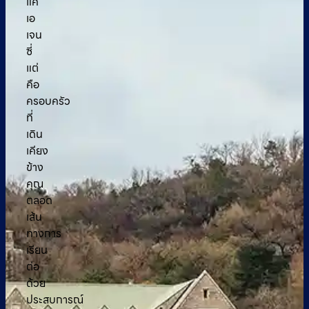
แค่
เอ
เจน
ซี่
แต่
คือ
ครอบครัว
ที่
เดิน
เคียง
ข้าง
คุณ
ตลอด
เส้น
ทางการ
เรียน
ต่อ
ด้วย
ประสบการณ์