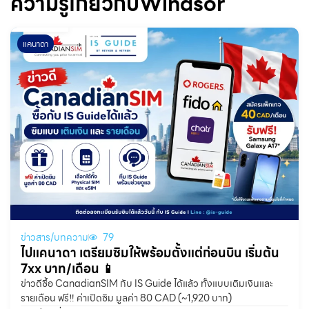
ความรู้เกี่ยวกับWindsor
แคนาดา
ข่าวสาร/บทความ
79
ไปแคนาดา เตรียมซิมให้พร้อมตั้งแต่ก่อนบิน เริ่มต้น
7xx บาท/เดือน 📱
ข่าวดีซื้อ CanadianSIM กับ IS Guide ได้แล้ว ทั้งแบบเติมเงินและ
รายเดือน ฟรี‼️ ค่าเปิดซิม มูลค่า 80 CAD (~1,920 บาท)