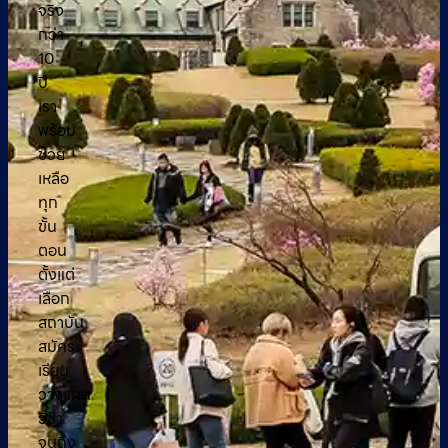
จริง
กว่า
10
ปี
เรา
พร้อม
ช่วย
เหลือ
ทุก
ขั้น
ตอน
ตั้งแต่
เลือก
สถาบัน
สมัคร
เรียน
วางแผน
วีซ่า
จนถึง