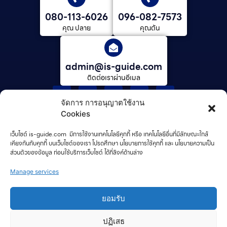
080-113-6026
096-082-7573
คุณ ปลาย
คุณต้น
admin@is-guide.com
ติดต่อเราผ่านอีเมล
จัดการ การอนุญาตใช้งาน
เรียนต่อที่เเคนาดา
Cookies
เรียนต่อนิวซีแลนด์​
เว็บไซต์ is-guide.com มีการใช้งานเทคโนโลยีคุกกี้ หรือ เทคโนโลยีอื่นที่มีลักษณะใกล้
เกี่ยวกับเรา
เคียงกันกับคุกกี้ บนเว็บไซต์ของเรา โปรดศึกษา นโยบายการใช้คุกกี้ และ นโยบายความเป็น
ส่วนตัวของข้อมูล ก่อนใช้บริการเว็บไซต์ ได้ที่ลิงค์ด้านล่าง
กระบวนการของเรา
รีวิว
Manage services
ข่าวสาร/บทความ
ยอมรับ
คําถามที่พบบ่อย
ติดต่อเรา
ปฏิเสธ