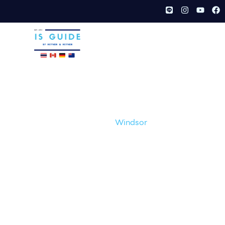
TH
/
EN
Windsor
หน้าเเรก /
เมือง /
Windsor