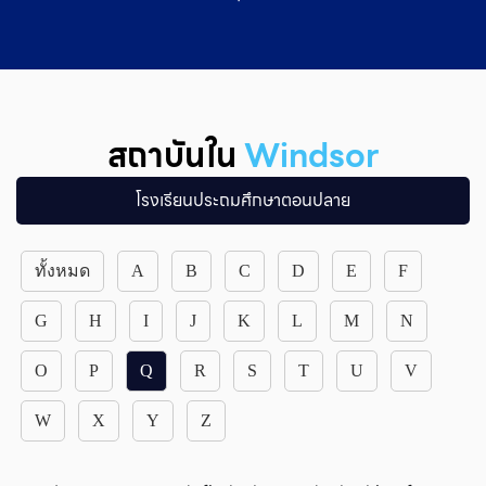
สถาบันใน
Windsor
โรงเรียนประถมศึกษาตอนปลาย
ทั้งหมด
A
B
C
D
E
F
G
H
I
J
K
L
M
N
O
P
Q
R
S
T
U
V
W
X
Y
Z