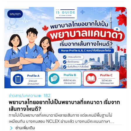
แคนาดา
ข่าวสาร/บทความ
182
พยาบาลไทยอยากไปเป็นพยาบาลที่แคนาดา เริ่มจาก
เส้นทางไหนดี?
การไปเป็นพยาบาลที่แคนาดามีหลายเส้นทาง แต่ละคนมีพื้นฐานไม่
เหมือนกัน บางคนสอบ NCLEX ผ่านแล้ว บางคนมีคะแนนภาษา
อังกฤษผ่านเกณฑ์แล้ว แต่บางคนอาจยังไม่มีทั้งสองอย่าง ดังนั้นการ
อ่านเพิ่มเติม